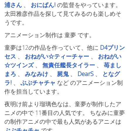
浦さん
、
おにぱん!
の監督をやっています。
太田雅彦作品を探して見てみるのも楽しめそ
うです。
アニメーション制作は 童夢
です。
童夢は12の作品を作っていて、他に
D4プリン
セス
、
おねがい☆ティーチャー
、
おねがい
☆ツインズ
、
無責任艦長タイラー
、
苺まし
まろ
、
みなみけ
、
屍鬼
、
DearS
、
となグ
ラ!
、
ぶぶチャチャ
など
のアニメーション制
作を担当しています。
夜明け前より瑠璃色なは、童夢が制作したア
ニメの中で 11番目の人気です。 ちなみに童夢
の制作アニメの中で最も人気があるアニメは
ぶぶチャチャ
です。