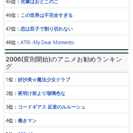
45位：
先輩はおとこのこ
46位：
この世界は不完全すぎる
47位：
恋は双子で割り切れない
48位：
ATRI -My Dear Moments-
2006(変則開始)のアニメお勧めランキン
グ
1位：
砂沙美☆魔法少女クラブ
2位：
夜明け前より瑠璃色な
3位：
コードギアス 反逆のルルーシュ
4位：
働きマン