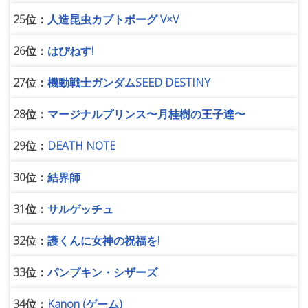
25位：
人造昆虫カブトボーグ V×V
26位：
はぴねす!
27位：
機動戦士ガンダムSEED DESTINY
28位：
マージナルプリンス〜月桂樹の王子達〜
29位：
DEATH NOTE
30位：
結界師
31位：
サルゲッチュ
32位：
護くんに女神の祝福を!
33位：
パンプキン・シザーズ
34位：
Kanon (ゲーム)