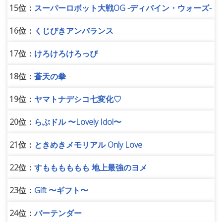
15位：
スーパーロボット大戦OG -ディバイン・ウォーズ-
16位：
くじびきアンバランス
17位：
けろけろけろっぴ
18位：
蒼天の拳
19位：
ヤマトナデシコ七変化♡
20位：
らぶドル 〜Lovely Idol〜
21位：
ときめきメモリアル Only Love
22位：
すもももももも 地上最強のヨメ
23位：
Gift 〜ギフト〜
24位：
バーテンダー