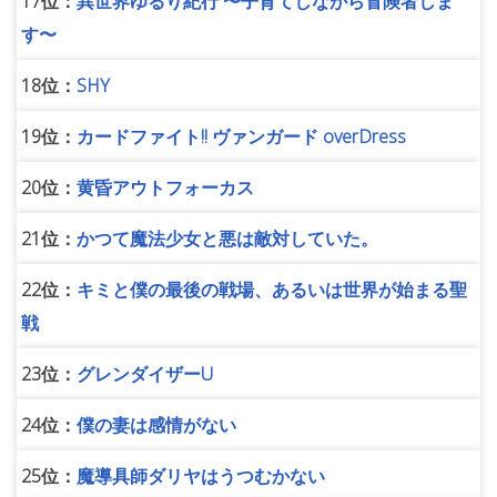
17位：
異世界ゆるり紀行 〜子育てしながら冒険者しま
す〜
18位：
SHY
19位：
カードファイト!! ヴァンガード overDress
20位：
黄昏アウトフォーカス
21位：
かつて魔法少女と悪は敵対していた。
22位：
キミと僕の最後の戦場、あるいは世界が始まる聖
戦
23位：
グレンダイザーU
24位：
僕の妻は感情がない
25位：
魔導具師ダリヤはうつむかない