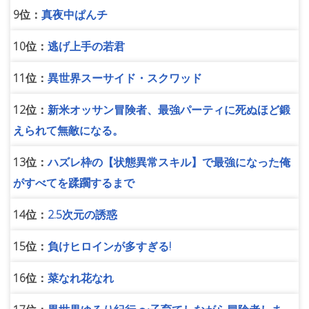
9位：
真夜中ぱんチ
10位：
逃げ上手の若君
11位：
異世界スーサイド・スクワッド
12位：
新米オッサン冒険者、最強パーティに死ぬほど鍛
えられて無敵になる。
13位：
ハズレ枠の【状態異常スキル】で最強になった俺
がすべてを蹂躙するまで
14位：
2.5次元の誘惑
15位：
負けヒロインが多すぎる!
16位：
菜なれ花なれ