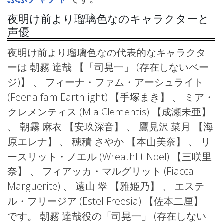
夜明け前より瑠璃色なのキャラクターと
声優
夜明け前より瑠璃色なの代表的なキャラクタ
ーは 朝霧 達哉
【「司晃一」 (存在しないペー
ジ)】 、 フィーナ・ファム・アーシュライト
(Feena fam Earthlight)
【手塚まき】 、 ミア・
クレメンティス (Mia Clementis)
【成瀬未亜】
、 朝霧 麻衣
【安玖深音】 、 鷹見沢 菜月
【海
原エレナ】 、 穂積 さやか
【本山美奈】 、 リ
ースリット・ノエル (Wreathlit Noel)
【三咲里
奈】 、 フィアッカ・マルグリット (Fiacca
Marguerite) 、 遠山 翠
【雅姫乃】 、 エステ
ル・フリージア (Estel Freesia)
【佐本二厘】
です。 朝霧 達哉役の「司晃一」 (存在しない