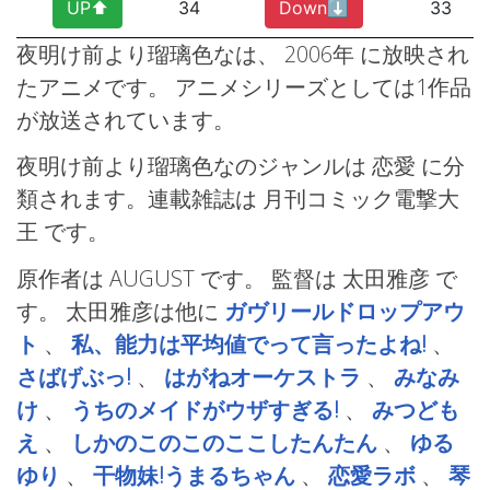
UP⬆︎
34
Down⬇︎
33
夜明け前より瑠璃色なは、 2006年
に放映され
たアニメです。 アニメシリーズとしては1作品
が放送されています。
夜明け前より瑠璃色なのジャンルは 恋愛
に分
類されます。連載雑誌は 月刊コミック電撃大
王
です。
原作者は AUGUST です。 監督は 太田雅彦
で
す。 太田雅彦は他に
ガヴリールドロップアウ
ト
、
私、能力は平均値でって言ったよね!
、
さばげぶっ!
、
はがねオーケストラ
、
みなみ
け
、
うちのメイドがウザすぎる!
、
みつども
え
、
しかのこのこのここしたんたん
、
ゆる
ゆり
、
干物妹!うまるちゃん
、
恋愛ラボ
、
琴