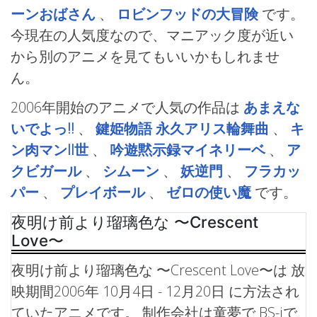
ーンおばさん
、
ロビンフッドの大冒険
です。
今現在の人気度なので、マニアック度が近い
から別のアニメを見てもいいかもしれませ
ん。
2006年開始のアニメで人気の作品は
あまえな
いでよっ!!
、
鍵姫物語 永久アリス輪舞曲
、
キ
ン肉マンII世
、
吟遊黙示録マイネリーベ
、
ア
クビガール
、
シムーン
、
妖逆門
、
フラカッ
パー
、
プレイボール
、
ゼロの使い魔
です。
夜明け前より瑠璃色な 〜Crescent
Love〜
夜明け前より瑠璃色な 〜Crescent Love〜は 放
映期間2006年 10月4日 - 12月20日 に方法され
ていたアニメです。 制作会社は童夢で BS-iで