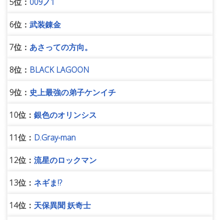
5位：
009ノ1
6位：
武装錬金
7位：
あさっての方向。
8位：
BLACK LAGOON
9位：
史上最強の弟子ケンイチ
10位：
銀色のオリンシス
11位：
D.Gray-man
12位：
流星のロックマン
13位：
ネギま!?
14位：
天保異聞 妖奇士