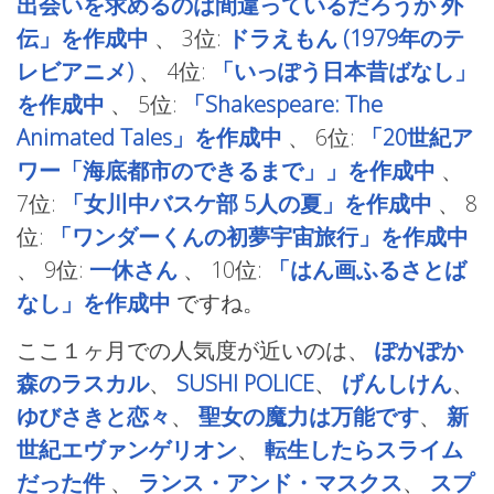
出会いを求めるのは間違っているだろうか 外
伝」を作成中
、
3位:
ドラえもん (1979年のテ
レビアニメ)
、
4位:
「いっぽう日本昔ばなし」
を作成中
、
5位:
「Shakespeare: The
Animated Tales」を作成中
、
6位:
「20世紀ア
ワー「海底都市のできるまで」」を作成中
、
7位:
「女川中バスケ部 5人の夏」を作成中
、
8
位:
「ワンダーくんの初夢宇宙旅行」を作成中
、
9位:
一休さん
、
10位:
「はん画ふるさとば
なし」を作成中
ですね。
ここ１ヶ月での人気度が近いのは、
ぽかぽか
森のラスカル
、
SUSHI POLICE
、
げんしけん
、
ゆびさきと恋々
、
聖女の魔力は万能です
、
新
世紀エヴァンゲリオン
、
転生したらスライム
だった件
、
ランス・アンド・マスクス
、
スプ