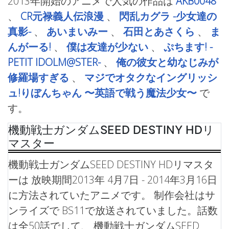
2013年開始のアニメで人気の作品は
AKB0048
、
CR元禄義人伝浪漫
、
閃乱カグラ -少女達の
真影-
、
あいまいみー
、
石田とあさくら
、
ま
んがーる!
、
僕は友達が少ない
、
ぷちます! -
PETIT IDOLM@STER-
、
俺の彼女と幼なじみが
修羅場すぎる
、
マジでオタクなイングリッシ
ュ!りぼんちゃん 〜英語で戦う魔法少女〜
で
す。
機動戦士ガンダムSEED DESTINY HDリ
マスター
機動戦士ガンダムSEED DESTINY HDリマスタ
ーは 放映期間2013年 4月7日 - 2014年3月16日
に方法されていたアニメです。 制作会社はサ
ンライズで BS11で放送されていました。話数
は全50話でして、 機動戦士ガンダムSEED