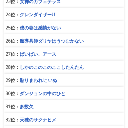
23位：
女神のカフェテラス
24位：
グレンダイザーU
25位：
僕の妻は感情がない
26位：
魔導具師ダリヤはうつむかない
27位：
ばいばい、アース
28位：
しかのこのこのここしたんたん
29位：
貼りまわれ!こいぬ
30位：
ダンジョンの中のひと
31位：
多数欠
32位：
天穂のサクナヒメ