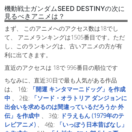
機動戦士ガンダムSEED DESTINYの次に
見るべきアニメは？
まず、 このアニメへのアクセス数は18でし
て、 アニメランキングは1505番目です。ただ
し、このランキングは、古いアニメの方が有
利に出てきます。
直近のアクセスは 18で
996番目の順位です
ちなみに、直近30日で最も人気がある作品
は、
1位:
「開運 キンタマーニドッグ」を作成
中
、
2位:
「ソード・オラトリア ダンジョンに
出会いを求めるのは間違っているだろうか 外
伝」を作成中
、
3位:
ドラえもん (1979年のテ
レビアニメ)
、
4位:
「いっぽう日本昔ばなし」