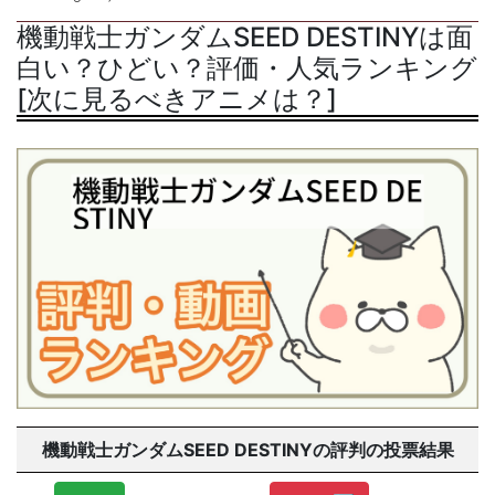
機動戦士ガンダムSEED DESTINYは面
白い？ひどい？評価・人気ランキング
[次に見るべきアニメは？]
機動戦士ガンダムSEED DESTINYの評判の投票結果