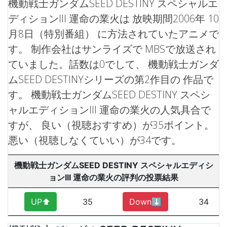
機動戦士ガンダムSEED DESTINY スペシャルエ
ディションIII 運命の業火は 放映期間2006年 10
月8日（特別番組） に方法されていたアニメで
す。 制作会社はサンライズで MBSで放送され
ていました。話数は0でして、 機動戦士ガンダ
ムSEED DESTINYシリーズの第2作目の 作品で
す。
機動戦士ガンダムSEED DESTINY スペシ
ャルエディションIII 運命の業火の人気具合で
すが、 良い（視聴おすすめ）が35ポイント。
悪い（視聴しなくていい）が34です。
機動戦士ガンダムSEED DESTINY スペシャルエディシ
ョンIII 運命の業火の評判の投票結果
UP⬆︎
35
Down⬇︎
34