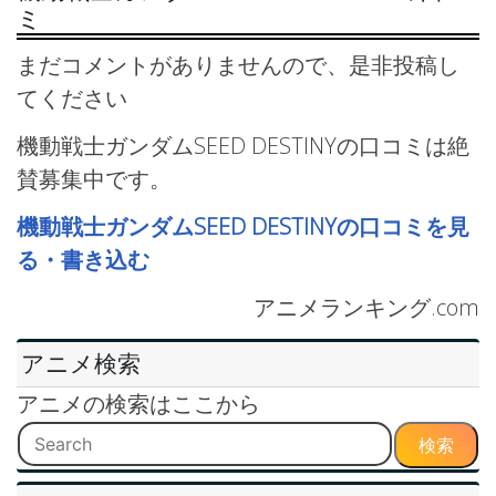
ミ
まだコメントがありませんので、是非投稿し
てください
機動戦士ガンダムSEED DESTINYの口コミは絶
賛募集中です。
機動戦士ガンダムSEED DESTINYの口コミを見
る・書き込む
アニメランキング.com
アニメ検索
アニメの検索はここから
検索