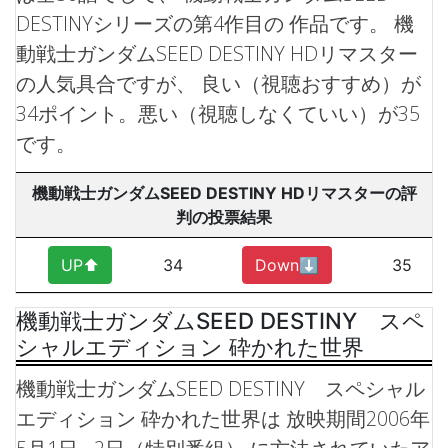
DESTINYシリーズの第4作目の 作品です。
機
動戦士ガンダムSEED DESTINY HDリマスター
の人気具合ですが、 良い（視聴おすすめ）が
34ポイント。悪い（視聴しなくていい）が35
です。
機動戦士ガンダムSEED DESTINY HDリマスターの評
判の投票結果
UP⬆︎
34
Down⬇︎
35
機動戦士ガンダムSEED DESTINY スペ
シャルエディション 砕かれた世界
機動戦士ガンダムSEED DESTINY スペシャル
エディション 砕かれた世界は 放映期間2006年