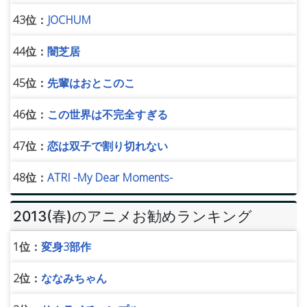
43位：
JOCHUM
44位：
闇芝居
45位：
先輩はおとこのこ
46位：
この世界は不完全すぎる
47位：
恋は双子で割り切れない
48位：
ATRI -My Dear Moments-
2013(春)のアニメお勧めランキング
1位：
変身3部作
2位：
ななみちゃん