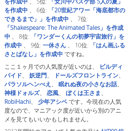
を作成中
、
5位:
「女川中バスケ部 5人の夏」
を作成中
、
6位:
「20世紀アワー「海底都市の
できるまで」」を作成中
、
7位:
「Shakespeare: The Animated Tales」を作成
中
、
8位:
「ワンダーくんの初夢宇宙旅行」を
作成中
、
9位:
一休さん
、
10位:
「はん画ふる
さとばなし」を作成中
ですね。
ここ１ヶ月での人気度が近いのは、
ビルディ
バイド
、
妖逆門
、
ドールズフロントライン
、
パラソルヘンべえ
、
眠れぬ夜の小さなお話
、
神様ドォルズ
、
恋風
、
ぼくは王さま
、
RobiHachi
、
少年アシベ
です。今現在の人気
度なので、マニアック度が近いから別のアニ
メを見てもいいかもしれません。