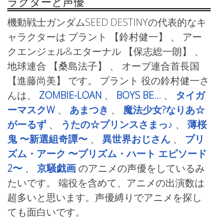
ラクターと声優
機動戦士ガンダムSEED DESTINYの代表的なキ
ャラクターは プラント
【鈴村健一】 、 アー
クエンジェル&エターナル
【保志総一朗】 、
地球連合
【桑島法子】 、 オーブ連合首長国
【進藤尚美】 です。 プラント 役の鈴村健一さ
んは、
ZOMBIE-LOAN
、
BOYS BE…
、
タイガ
ーマスクW
、
あまつき
、
魔法少女?なりあ☆
がーるず
、
うたの☆プリンスさまっ♪
、
薄桜
鬼 〜新選組奇譚〜
、
異世界おじさん
、
プリ
ズム・アーク 〜プリズム・ハート エピソード
2〜
、
京騒戯画
のアニメの声優をしているみ
たいです。 端役を含めて、アニメの出演数は
超多いと思います。声優縛りでアニメを探し
ても面白いです。