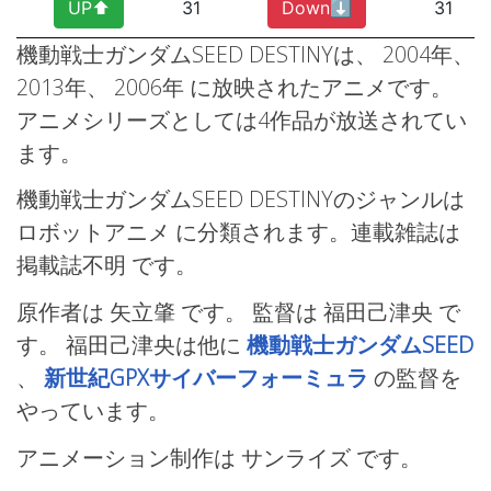
UP⬆︎
31
Down⬇︎
31
機動戦士ガンダムSEED DESTINYは、 2004年、
2013年、
2006年
に放映されたアニメです。
アニメシリーズとしては4作品が放送されてい
ます。
機動戦士ガンダムSEED DESTINYのジャンルは
ロボットアニメ
に分類されます。連載雑誌は
掲載誌不明
です。
原作者は 矢立肇 です。 監督は 福田己津央
で
す。 福田己津央は他に
機動戦士ガンダムSEED
、
新世紀GPXサイバーフォーミュラ
の監督を
やっています。
アニメーション制作は サンライズ
です。