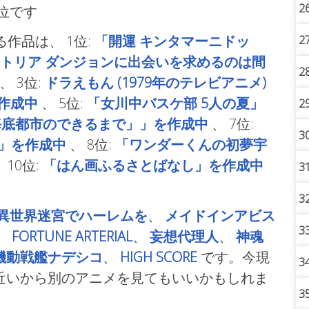
2
位です
る作品は、
1位:
「開運 キンタマーニドッ
2
トリア ダンジョンに出会いを求めるのは間
2
、
3位:
ドラえもん (1979年のテレビアニメ)
作成中
、
5位:
「女川中バスケ部 5人の夏」
2
海底都市のできるまで」」を作成中
、
7位:
3
ales」を作成中
、
8位:
「ワンダーくんの初夢宇
、
10位:
「はん画ふるさとばなし」を作成中
3
3
異世界迷宮でハーレムを
、
メイドインアビス
3
、
FORTUNE ARTERIAL
、
妄想代理人
、
神魂
機動戦艦ナデシコ
、
HIGH SCORE
です。今現
3
近いから別のアニメを見てもいいかもしれま
3