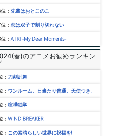
6位：
先輩はおとこのこ
7位：
恋は双子で割り切れない
8位：
ATRI -My Dear Moments-
2024(春)のアニメお勧めランキン
グ
位：
刀剣乱舞
位：
ワンルーム、日当たり普通、天使つき。
位：
喧嘩独学
位：
WIND BREAKER
位：
この素晴らしい世界に祝福を!