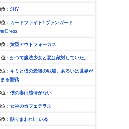
8位：
SHY
9位：
カードファイト!! ヴァンガード
verDress
0位：
黄昏アウトフォーカス
1位：
かつて魔法少女と悪は敵対していた。
2位：
キミと僕の最後の戦場、あるいは世界が
始まる聖戦
3位：
僕の妻は感情がない
4位：
女神のカフェテラス
5位：
貼りまわれ!こいぬ