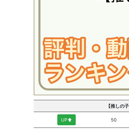
【推しの子
UP⬆︎
50