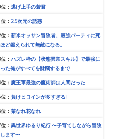
0位：
逃げ上手の若君
1位：
2.5次元の誘惑
2位：
新米オッサン冒険者、最強パーティに死
ぬほど鍛えられて無敵になる。
3位：
ハズレ枠の【状態異常スキル】で最強に
なった俺がすべてを蹂躙するまで
4位：
魔王軍最強の魔術師は人間だった
5位：
負けヒロインが多すぎる!
6位：
菜なれ花なれ
7位：
異世界ゆるり紀行 〜子育てしながら冒険
者します〜