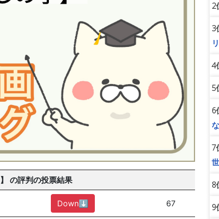
2
3
4
5
6
7
】 の評判の投票結果
8
Down⬇︎
67
9