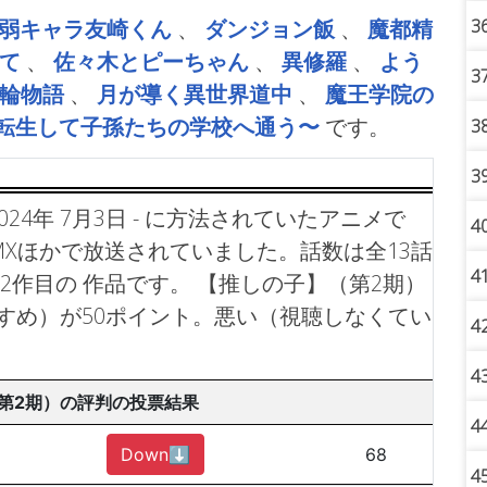
3
弱キャラ友崎くん
、
ダンジョン飯
、
魔都精
て
、
佐々木とピーちゃん
、
異修羅
、
よう
3
輪物語
、
月が導く異世界道中
、
魔王学院の
、転生して子孫たちの学校へ通う〜
です。
3
3
24年 7月3日 - に方法されていたアニメで
4
 MXほかで放送されていました。話数は全13話
4
2作目の 作品です。
【推しの子】（第2期）
すめ）が50ポイント。悪い（視聴しなくてい
4
4
第2期）の評判の投票結果
4
Down⬇︎
68
4