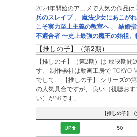
2024年開始のアニメで人気の作品は
兵のスレイブ
、
魔法少女にあこがれ
こそ実力至上主義の教室へ
、
結婚指
不適合者 〜史上最強の魔王の始祖
【推しの子】（第2期）
【推しの子】（第2期）は 放映期間20
す。 制作会社は動画工房で TOKYO
でして、 【推しの子】 シリーズの第
の人気具合ですが、 良い（視聴おす
い）が68です。
【推しの子】（
UP⬆︎
50