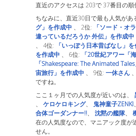
直近のアクセスは 203で
37番目の順
ちなみに、直近30日で最も人気があ
グ」を作成中
、
2位:
「ソード・オラ
違っているだろうか 外伝」を作成中
、
4位:
「いっぽう日本昔ばなし」を
を作成中
、
6位:
「20世紀アワー「
「Shakespeare: The Animated T
宙旅行」を作成中
、
9位:
一休さん
ですね。
ここ１ヶ月での人気度が近いのは、
、
ケロケロキング
、
鬼神童子ZENKI
合体ゴーダンナー!!
、
沈黙の艦隊
、
在の人気度なので、マニアック度が
せん。