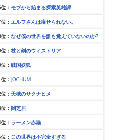
6位：
モブから始まる探索英雄譚
7位：
エルフさんは痩せられない。
8位：
なぜ僕の世界を誰も覚えていないのか?
9位：
杖と剣のウィストリア
0位：
戦国妖狐
1位：
JOCHUM
2位：
天穂のサクナヒメ
3位：
闇芝居
4位：
ラーメン赤猫
5位：
この世界は不完全すぎる