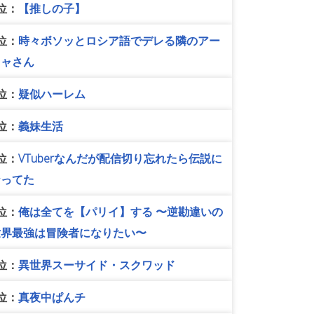
位：
【推しの子】
位：
時々ボソッとロシア語でデレる隣のアー
リャさん
位：
疑似ハーレム
位：
義妹生活
位：
VTuberなんだが配信切り忘れたら伝説に
なってた
位：
俺は全てを【パリイ】する 〜逆勘違いの
世界最強は冒険者になりたい〜
位：
異世界スーサイド・スクワッド
位：
真夜中ぱんチ