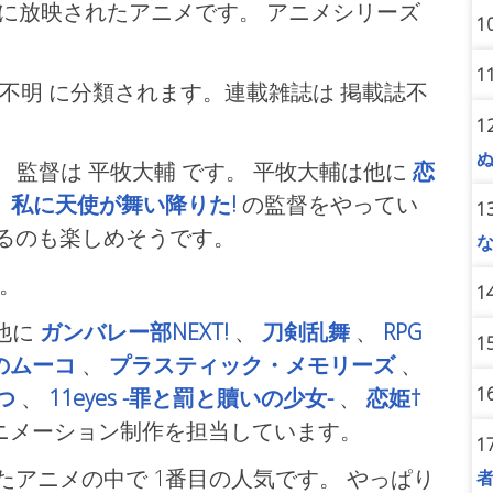
に放映されたアニメです。 アニメシリーズ
1
1
ル不明
に分類されます。連載雑誌は 掲載誌不
1
。 監督は 平牧大輔
です。 平牧大輔は他に
恋
、
私に天使が舞い降りた!
の監督をやってい
1
るのも楽しめそうです。
。
1
他に
ガンバレー部NEXT!
、
刀剣乱舞
、
RPG
1
のムーコ
、
プラスティック・メモリーズ
、
1
つ
、
11eyes -罪と罰と贖いの少女-
、
恋姫†
ニメーション制作を担当しています。
1
たアニメの中で 1番目の人気です。 やっぱり