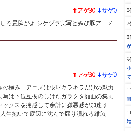
⬆︎アゲ30
⬇︎サゲ0
6
覚しろ愚脳がよ シケヅラ実写と媚び豚アニメ
7
8
9
⬆︎アゲ30
⬇︎サゲ0
作の極み アニメは眼球キラキラだけの魅力
1
実写は下位互換のしけたガラクタ顔面の集ま
レックスを痛感して余計に嫌悪感が加速す
1
)人生抱いて底辺に沈んで腐り潰れろ雑魚