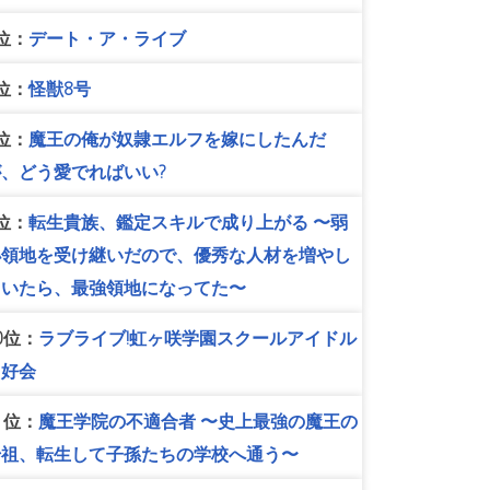
位：
デート・ア・ライブ
位：
怪獣8号
位：
魔王の俺が奴隷エルフを嫁にしたんだ
が、どう愛でればいい?
位：
転生貴族、鑑定スキルで成り上がる 〜弱
小領地を受け継いだので、優秀な人材を増やし
ていたら、最強領地になってた〜
0位：
ラブライブ!虹ヶ咲学園スクールアイドル
同好会
1位：
魔王学院の不適合者 〜史上最強の魔王の
始祖、転生して子孫たちの学校へ通う〜