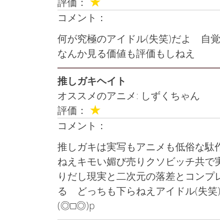
★
評価：
コメント：
何が究極のアイドル(失笑)だよ 自
なんか見る価値も評価もしねえ
推しガキヘイト
オススメのアニメ: しずくちゃん
★
評価：
コメント：
推しガキは実写もアニメも低俗な駄
ねえキモい媚び売りクソビッチ共で
りだし現実と二次元の落差とコンプ
る どっちも下らねえアイドル(失笑
(◎□◎)p