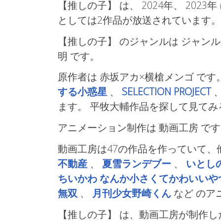
【推しの子】 は、 2024年、
2023年
としては2作品が放送されています。
【推しの子】 のジャンルは ジャン
明
です。
原作者は 赤坂アカ×横槍メンゴ です
する小惑星
、
SELECTION PROJECT
ます。 平牧大輔作品を探して見てみ
アニメーション制作は 動画工房
です
動画工房は47の作品を作っていて、
不動産
、
夏雪ランデブー
、
いとし
ちいかわ なんか小さくてかわいいや
無双
、
月刊少女野崎くん
など
のア
【推しの子】 は、動画工房が制作し