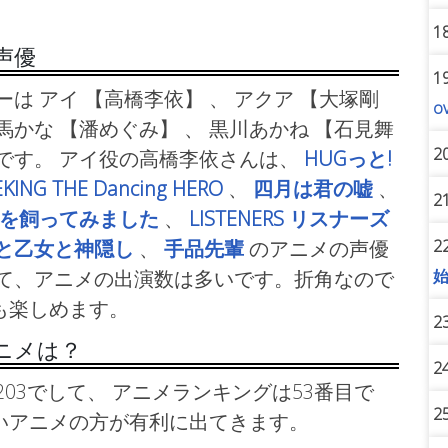
1
声優
1
ーは アイ
【高橋李依】 、 アクア
【大塚剛
o
有馬かな
【潘めぐみ】 、 黒川あかね
【石見舞
2
 です。 アイ役の高橋李依さんは、
HUGっと!
KING THE Dancing HERO
、
四月は君の嘘
、
2
を飼ってみました
、
LISTENERS リスナーズ
2
と乙女と神隠し
、
手品先輩
のアニメの声優
めて、アニメの出演数は多いです。折角なので
も楽しめます。
2
ニメは？
2
03でして、 アニメランキングは53番目で
2
いアニメの方が有利に出てきます。