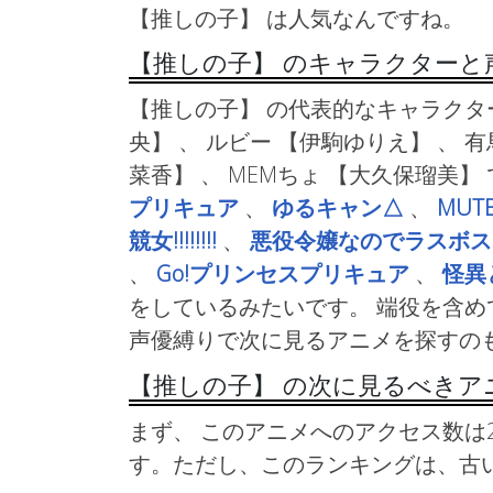
【推しの子】 は人気なんですね。
【推しの子】 のキャラクターと
【推しの子】 の代表的なキャラクタ
央】 、 ルビー
【伊駒ゆりえ】 、 
菜香】 、 MEMちょ
【大久保瑠美】
プリキュア
、
ゆるキャン△
、
MUTE
競女!!!!!!!!
、
悪役令嬢なのでラスボス
、
Go!プリンセスプリキュア
、
怪異
をしているみたいです。 端役を含
声優縛りで次に見るアニメを探すの
【推しの子】 の次に見るべきア
まず、 このアニメへのアクセス数は2
す。ただし、このランキングは、古