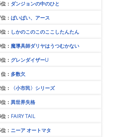
6位：
ダンジョンの中のひと
7位：
ばいばい、アース
8位：
しかのこのこのここしたんたん
9位：
魔導具師ダリヤはうつむかない
0位：
グレンダイザーU
1位：
多数欠
2位：
〈小市民〉シリーズ
3位：
異世界失格
4位：
FAIRY TAIL
5位：
ニーア オートマタ