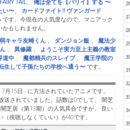
FAIRY TAIL
、
俺は全てを【パリイ】する 〜
2
たい〜
、
カードファイト!! ヴァンガード
2
る
です。今現在の人気度なので、マニアック
いかもしれません。
2
弱キャラ友崎くん
、
ダンジョン飯
、
魔法少
2
ん
、
異修羅
、
ようこそ実力至上主義の教室
3
界道中
、
魔都精兵のスレイブ
、
魔王学院の
、転生して子孫たちの学校へ通う〜
です。
3
3
 7月15日 - に方法されていたアニメです。
3
で放送されていました。話数は0でして、 闇芝
闇芝居（第13期）の人気具合ですが、 良い
3
い（視聴しなくていい）が40です。
3