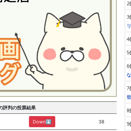
2
3
4
5
6
7
の評判の投票結果
8
Down⬇︎
38
9