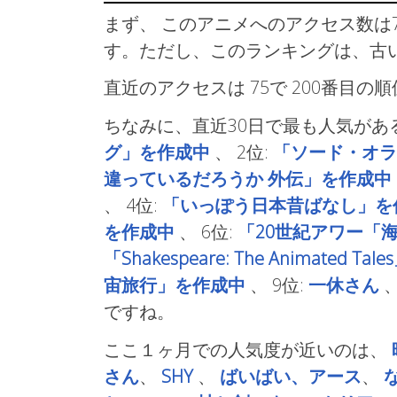
まず、 このアニメへのアクセス数は7
す。ただし、このランキングは、古
直近のアクセスは 75で
200番目の
ちなみに、直近30日で最も人気があ
グ」を作成中
、
2位:
「ソード・オラ
違っているだろうか 外伝」を作成中
、
4位:
「いっぽう日本昔ばなし」を
を作成中
、
6位:
「20世紀アワー「
「Shakespeare: The Animated T
宙旅行」を作成中
、
9位:
一休さん
ですね。
ここ１ヶ月での人気度が近いのは、
さん
、
SHY
、
ばいばい、アース
、