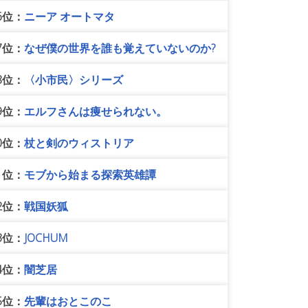
6位：
ニーア オートマタ
7位：
なぜ僕の世界を誰も覚えていないのか?
8位：
〈小市民〉シリーズ
9位：
エルフさんは痩せられない。
0位：
杖と剣のウィストリア
1位：
モブから始まる探索英雄譚
2位：
戦国妖狐
3位：
JOCHUM
4位：
闇芝居
5位：
先輩はおとこのこ