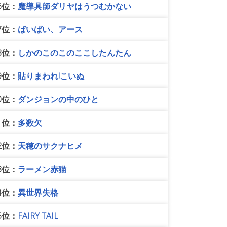
6位：
魔導具師ダリヤはうつむかない
7位：
ばいばい、アース
8位：
しかのこのこのここしたんたん
9位：
貼りまわれ!こいぬ
0位：
ダンジョンの中のひと
1位：
多数欠
2位：
天穂のサクナヒメ
3位：
ラーメン赤猫
4位：
異世界失格
5位：
FAIRY TAIL