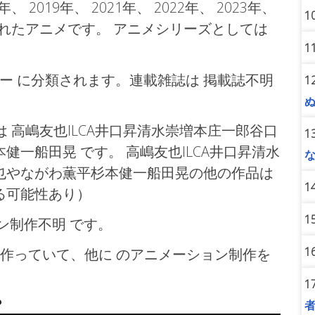
8年、
2019年、
2021年、
2022年、
2023年、
1
れたアニメです。 アニメシリーズとしては
1
ラー
に分類されます。連載雑誌は 掲載誌不明
1
は 高嶋友也ILCA井口昇清水崇増本庄一郎谷口
1
本健一船田晃
です。 高嶋友也ILCA井口昇清水
也やながわ薫平杉本健一船田晃の他の作品は
1
る可能性あり）
1
ョン制作不明
です。
1
作っていて、他に のアニメーション制作を
1
？