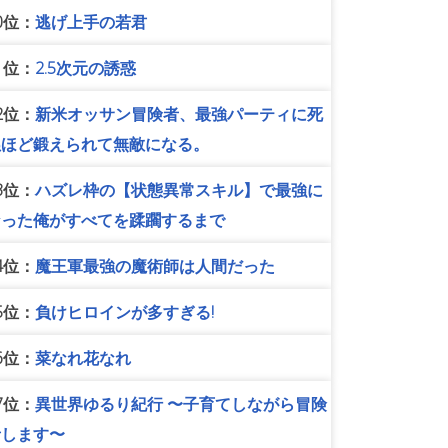
0位：
逃げ上手の若君
1位：
2.5次元の誘惑
2位：
新米オッサン冒険者、最強パーティに死
ぬほど鍛えられて無敵になる。
3位：
ハズレ枠の【状態異常スキル】で最強に
なった俺がすべてを蹂躙するまで
4位：
魔王軍最強の魔術師は人間だった
5位：
負けヒロインが多すぎる!
6位：
菜なれ花なれ
7位：
異世界ゆるり紀行 〜子育てしながら冒険
者します〜