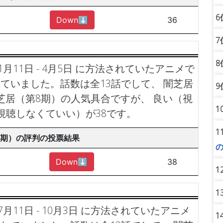
6
Down⬇︎
36
7
8
1月11日 - 4月5日 に方法されていたアニメで
されていました。話数は全13話でして、 闇芝居
9
芝居（第8期）の人気具合ですが、 良い（視
1
視聴しなくていい）が38です。
1
8期）の評判の投票結果
Down⬇︎
38
1
1
7月11日 - 10月3日 に方法されていたアニメ
1