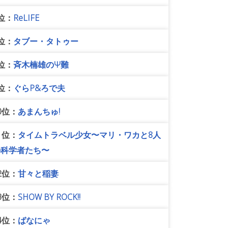
位：
ReLIFE
位：
タブー・タトゥー
位：
斉木楠雄のΨ難
位：
ぐらP&ろで夫
0位：
あまんちゅ!
1位：
タイムトラベル少女〜マリ・ワカと8人
の科学者たち〜
2位：
甘々と稲妻
3位：
SHOW BY ROCK!!
4位：
ばなにゃ