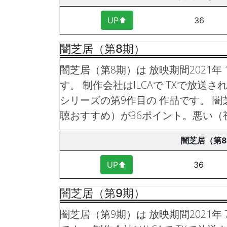
UP⬆︎
36
闇芝居（第8期）
闇芝居（第8期）は 放映期間2021年 
す。 制作会社はILCAで TXで放送
シリーズの第9作目の 作品です。
闇
聴おすすめ）が36ポイント。悪い（
闇芝居（第
UP⬆︎
36
闇芝居（第9期）
闇芝居（第9期）は 放映期間2021年 