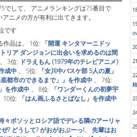
5でして、 アニメランキングは75番目で
1
いアニメの方が有利に出てきます。
1
順位です
o
る作品は、
1位:
「開運 キンタマーニドッ
2
トリア ダンジョンに出会いを求めるのは間
、
3位:
ドラえもん (1979年のテレビアニメ)
2
作成中
、
5位:
「女川中バスケ部 5人の夏」
2
海底都市のできるまで」」を作成中
、
7位:
ales」を作成中
、
8位:
「ワンダーくんの初夢宇
、
10位:
「はん画ふるさとばなし」を作成中
2
2
時々ボソッとロシア語でデレる隣のアーリャ
2
なぜ? どうして? がおがおぶーっ!
、
先輩はお