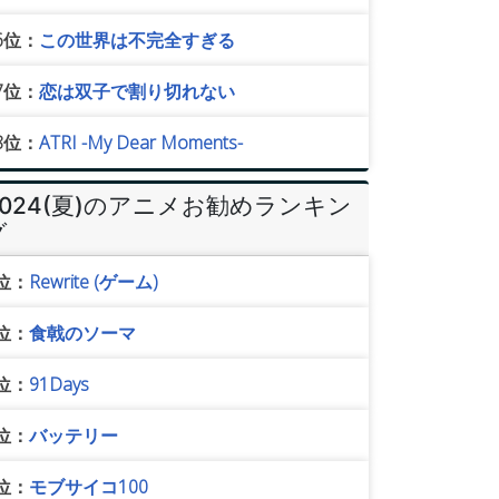
6位：
この世界は不完全すぎる
7位：
恋は双子で割り切れない
8位：
ATRI -My Dear Moments-
2024(夏)のアニメお勧めランキン
グ
位：
Rewrite (ゲーム)
位：
食戟のソーマ
位：
91Days
位：
バッテリー
位：
モブサイコ100