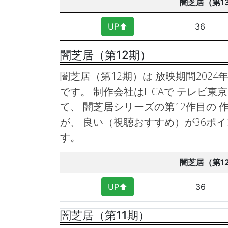
闇芝居（第1
UP⬆︎
36
闇芝居（第12期）
闇芝居（第12期）は 放映期間2024年
です。 制作会社はILCAで テレビ
て、 闇芝居シリーズの第12作目の 
が、 良い（視聴おすすめ）が36ポ
す。
闇芝居（第1
UP⬆︎
36
闇芝居（第11期）