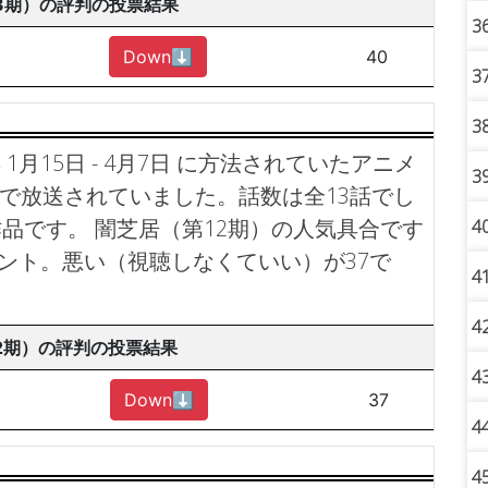
3期）の評判の投票結果
3
Down⬇︎
40
3
3
 1月15日 - 4月7日 に方法されていたアニメ
3
東京で放送されていました。話数は全13話でし
作品です。
闇芝居（第12期）の人気具合です
4
イント。悪い（視聴しなくていい）が37で
4
4
2期）の評判の投票結果
4
Down⬇︎
37
4
4