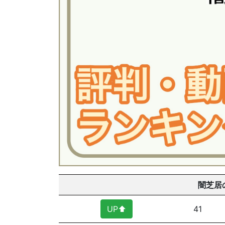
闇芝居
UP⬆︎
41