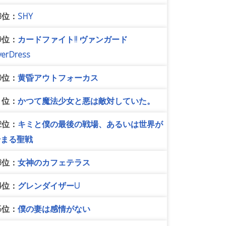
8位：
SHY
9位：
カードファイト!! ヴァンガード
verDress
0位：
黄昏アウトフォーカス
1位：
かつて魔法少女と悪は敵対していた。
2位：
キミと僕の最後の戦場、あるいは世界が
始まる聖戦
3位：
女神のカフェテラス
4位：
グレンダイザーU
5位：
僕の妻は感情がない