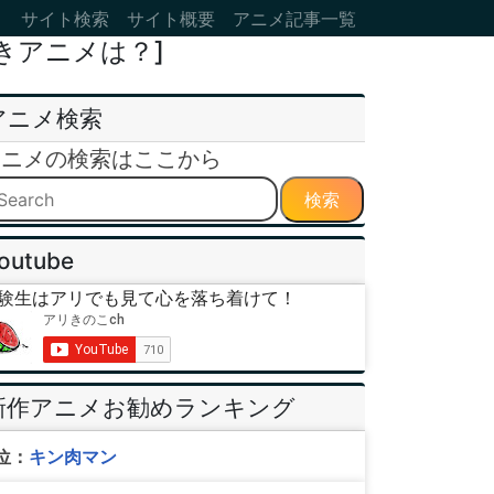
サイト検索
サイト概要
アニメ記事一覧
きアニメは？]
アニメ検索
アニメの検索はここから
検索
outube
験生はアリでも見て心を落ち着けて！
新作アニメお勧めランキング
位：
キン肉マン