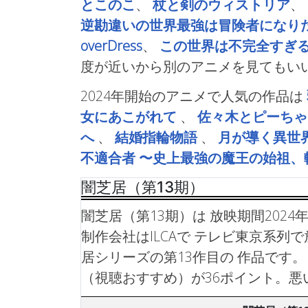
とこのこ
、
杖と剣のウィストリア
、
逆勘違いの世界最強は冒険者になり
overDress
、
この世界は不完全すぎ
度が近いから別のアニメを見てもい
2024年開始のアニメで人気の作品は
女にあこがれて
、
佐々木とピーちゃ
へ
、
結婚指輪物語
、
月が導く異世
不適合者 〜史上最強の魔王の始祖
闇芝居（第13期）
闇芝居（第13期）は 放映期間2024年
制作会社はILCAで テレビ東京系列
居シリーズの第13作目の 作品です。
（視聴おすすめ）が36ポイント。悪