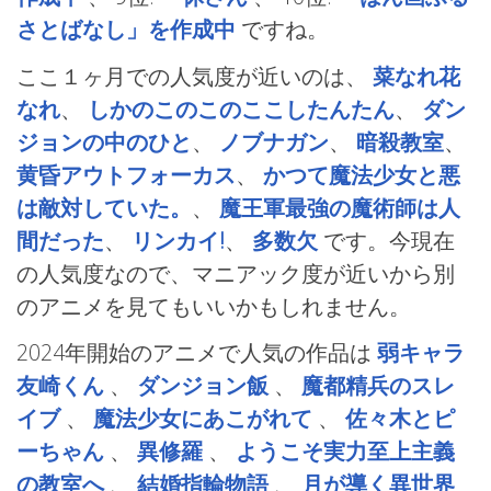
さとばなし」を作成中
ですね。
ここ１ヶ月での人気度が近いのは、
菜なれ花
なれ
、
しかのこのこのここしたんたん
、
ダン
ジョンの中のひと
、
ノブナガン
、
暗殺教室
、
黄昏アウトフォーカス
、
かつて魔法少女と悪
は敵対していた。
、
魔王軍最強の魔術師は人
間だった
、
リンカイ!
、
多数欠
です。今現在
の人気度なので、マニアック度が近いから別
のアニメを見てもいいかもしれません。
2024年開始のアニメで人気の作品は
弱キャラ
友崎くん
、
ダンジョン飯
、
魔都精兵のスレ
イブ
、
魔法少女にあこがれて
、
佐々木とピ
ーちゃん
、
異修羅
、
ようこそ実力至上主義
の教室へ
、
結婚指輪物語
、
月が導く異世界