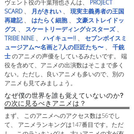
ヴェント役の千葉翔也さんは、
PROJECT
SCARD
、
月がきれい
、
現実主義勇者の王国
再建記
、
はたらく細胞
、
文豪ストレイドッ
グス
、
スケートリーディング☆スターズ
、
TRIBE NINE
、
ハイキュー!!
、
セブンボイスミ
ュージアム〜名画と7人の巨匠たち〜
、
千銃
士
のアニメの声優をしているみたいです。 端
役を含めて、アニメの出演数はそこまで多く
ない。ただし、良いアニメも多いので、別の
アニメも見てみましょう。
なぜ僕の世界を誰も覚えていないのか?
の次に見るべきアニメは？
まず、 このアニメへのアクセス数は56でし
て、 アニメランキングは147番目です。ただ
し、このランキングは、古いアニメの方が有