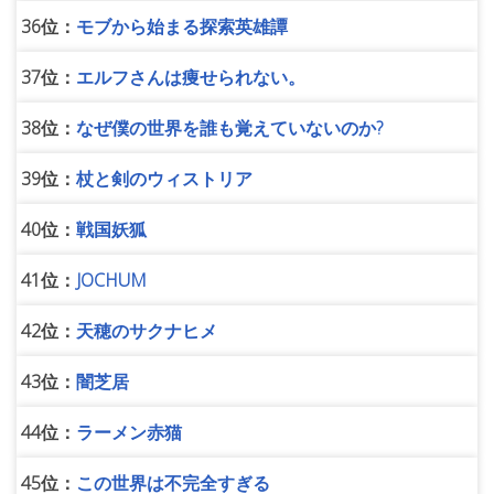
36位：
モブから始まる探索英雄譚
37位：
エルフさんは痩せられない。
38位：
なぜ僕の世界を誰も覚えていないのか?
39位：
杖と剣のウィストリア
40位：
戦国妖狐
41位：
JOCHUM
42位：
天穂のサクナヒメ
43位：
闇芝居
44位：
ラーメン赤猫
45位：
この世界は不完全すぎる