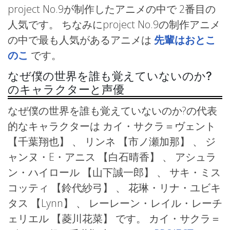
project No.9が制作したアニメの中で 2番目の
人気です。 ちなみにproject No.9の制作アニメ
の中で最も人気があるアニメは
先輩はおとこ
のこ
です。
なぜ僕の世界を誰も覚えていないのか?
のキャラクターと声優
なぜ僕の世界を誰も覚えていないのか?の代表
的なキャラクターは カイ・サクラ＝ヴェント
【千葉翔也】 、 リンネ
【市ノ瀬加那】 、 ジ
ャンヌ・E・アニス
【白石晴香】 、 アシュラ
ン・ハイロール
【山下誠一郎】 、 サキ・ミス
コッティ
【鈴代紗弓】 、 花琳・リナ・ユビキ
タス
【Lynn】 、 レーレーン・レイル・レーチ
ェリエル
【菱川花菜】 です。 カイ・サクラ＝