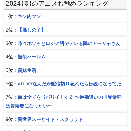
2024(夏)のアニメお勧めランキング
1位：
キン肉マン
2位：
【推しの子】
3位：
時々ボソッとロシア語でデレる隣のアーリャさん
4位：
疑似ハーレム
5位：
義妹生活
6位：
VTuberなんだが配信切り忘れたら伝説になってた
7位：
俺は全てを【パリイ】する 〜逆勘違いの世界最強
は冒険者になりたい〜
8位：
異世界スーサイド・スクワッド