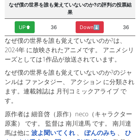
なぜ僕の世界を誰も覚えていないのか?の評判の投票結
果
UP⬆︎
36
Down⬇︎
36
なぜ僕の世界を誰も覚えていないのか?は、
2024年
に放映されたアニメです。 アニメシリ
ーズとしては1作品が放送されています。
なぜ僕の世界を誰も覚えていないのか?のジャ
ンルは ファンタジー、
アクション
に分類され
ます。連載雑誌は 月刊コミックアライブ
で
す。
原作者は 細音啓（原作）neco（キャラクター
原案） です。 監督は 南川達馬
です。 南川達
馬は他に
波よ聞いてくれ
、
ぽんのみち
、
ひ