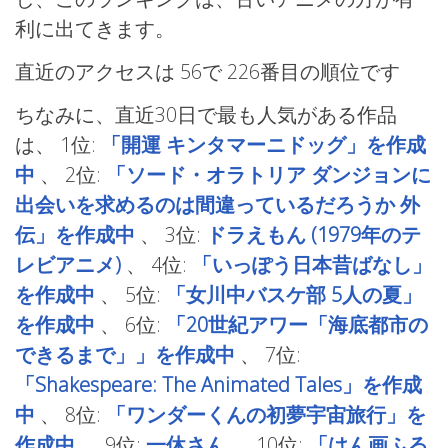
利に出てきます。
直近のアクセスは 56で
226番目の順位です
ちなみに、直近30日で最も人気がある作品
は、
1位:
「開運 キンタマーニドッグ」を作成
中
、
2位:
「ソード・オラトリア ダンジョンに
出会いを求めるのは間違っているだろうか 外
伝」を作成中
、
3位:
ドラえもん (1979年のテ
レビアニメ)
、
4位:
「いっぽう日本昔ばなし」
を作成中
、
5位:
「女川中バスケ部 5人の夏」
を作成中
、
6位:
「20世紀アワー「海底都市の
できるまで」」を作成中
、
7位:
「Shakespeare: The Animated Tales」を作成
中
、
8位:
「ワンダーくんの初夢宇宙旅行」を
作成中
、
9位:
一休さん
、
10位:
「はん画ふる