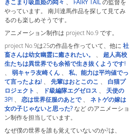
きこまり吸血姫の悶々
、
FAIRY TAIL
の監督を
やっています。 南川達馬作品を探して見てみ
るのも楽しめそうです。
アニメーション制作は project No.9
です。
project No.9は25の作品を作っていて、他に
社
畜さんは幼女幽霊に癒されたい。
、
超人高校
生たちは異世界でも余裕で生き抜くようです!
、
弱キャラ友崎くん
、
私、能力は平均値でっ
て言ったよね!
、
先輩はおとこのこ
、
白猫プ
ロジェクト
、
ド級編隊エグゼロス
、
天使の
3P!
、
恋は世界征服のあとで
、
ネトゲの嫁は
女の子じゃないと思った?
など
のアニメーショ
ン制作を担当しています。
なぜ僕の世界を誰も覚えていないのか?は、