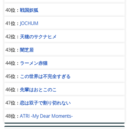
40位：
戦国妖狐
41位：
JOCHUM
42位：
天穂のサクナヒメ
43位：
闇芝居
44位：
ラーメン赤猫
45位：
この世界は不完全すぎる
46位：
先輩はおとこのこ
47位：
恋は双子で割り切れない
48位：
ATRI -My Dear Moments-