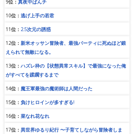
9位：
真夜中ぱんチ
10位：
逃げ上手の若君
11位：
2.5次元の誘惑
12位：
新米オッサン冒険者、最強パーティに死ぬほど鍛
えられて無敵になる。
13位：
ハズレ枠の【状態異常スキル】で最強になった俺
がすべてを蹂躙するまで
14位：
魔王軍最強の魔術師は人間だった
15位：
負けヒロインが多すぎる!
16位：
菜なれ花なれ
17位：
異世界ゆるり紀行 〜子育てしながら冒険者しま