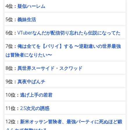
4位：
疑似ハーレム
5位：
義妹生活
6位：
VTuberなんだが配信切り忘れたら伝説になってた
7位：
俺は全てを【パリイ】する 〜逆勘違いの世界最強
は冒険者になりたい〜
8位：
異世界スーサイド・スクワッド
9位：
真夜中ぱんチ
10位：
逃げ上手の若君
11位：
2.5次元の誘惑
12位：
新米オッサン冒険者、最強パーティに死ぬほど鍛