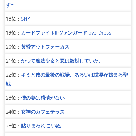
す〜
18位：
SHY
19位：
カードファイト!! ヴァンガード overDress
20位：
黄昏アウトフォーカス
21位：
かつて魔法少女と悪は敵対していた。
22位：
キミと僕の最後の戦場、あるいは世界が始まる聖
戦
23位：
僕の妻は感情がない
24位：
女神のカフェテラス
25位：
貼りまわれ!こいぬ