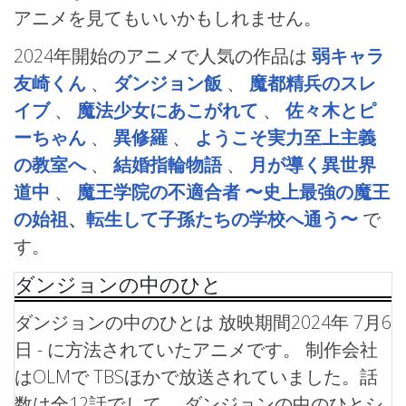
アニメを見てもいいかもしれません。
2024年開始のアニメで人気の作品は
弱キャラ
友崎くん
、
ダンジョン飯
、
魔都精兵のスレ
イブ
、
魔法少女にあこがれて
、
佐々木とピ
ーちゃん
、
異修羅
、
ようこそ実力至上主義
の教室へ
、
結婚指輪物語
、
月が導く異世界
道中
、
魔王学院の不適合者 〜史上最強の魔王
の始祖、転生して子孫たちの学校へ通う〜
で
す。
ダンジョンの中のひと
ダンジョンの中のひとは 放映期間2024年 7月6
日 - に方法されていたアニメです。 制作会社
はOLMで TBSほかで放送されていました。話
数は全12話でして、 ダンジョンの中のひとシ