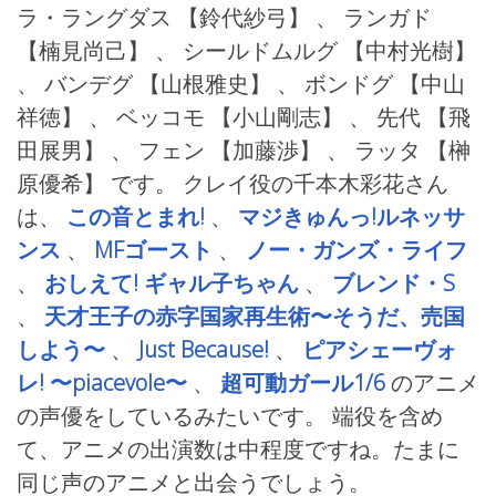
ラ・ラングダス
【鈴代紗弓】 、 ランガド
【楠見尚己】 、 シールドムルグ
【中村光樹】
、 バンデグ
【山根雅史】 、 ボンドグ
【中山
祥徳】 、 ベッコモ
【小山剛志】 、 先代
【飛
田展男】 、 フェン
【加藤渉】 、 ラッタ
【榊
原優希】 です。 クレイ役の千本木彩花さん
は、
この音とまれ!
、
マジきゅんっ!ルネッサ
ンス
、
MFゴースト
、
ノー・ガンズ・ライフ
、
おしえて! ギャル子ちゃん
、
ブレンド・S
、
天才王子の赤字国家再生術〜そうだ、売国
しよう〜
、
Just Because!
、
ピアシェーヴォ
レ! 〜piacevole〜
、
超可動ガール1/6
のアニメ
の声優をしているみたいです。 端役を含め
て、アニメの出演数は中程度ですね。たまに
同じ声のアニメと出会うでしょう。