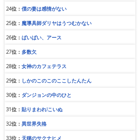
24位：
僕の妻は感情がない
25位：
魔導具師ダリヤはうつむかない
26位：
ばいばい、アース
27位：
多数欠
28位：
女神のカフェテラス
29位：
しかのこのこのここしたんたん
30位：
ダンジョンの中のひと
31位：
貼りまわれ!こいぬ
32位：
異世界失格
33位：
天穂のサクナヒメ