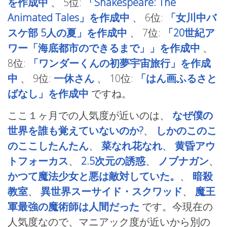
を作成中
、
5位:
「Shakespeare: The
Animated Tales」を作成中
、
6位:
「女川中バ
スケ部 5人の夏」を作成中
、
7位:
「20世紀ア
ワー「海底都市のできるまで」」を作成中
、
8位:
「ワンダーくんの初夢宇宙旅行」を作成
中
、
9位:
一休さん
、
10位:
「はん画ふるさと
ばなし」を作成中
ですね。
ここ１ヶ月での人気度が近いのは、
なぜ僕の
世界を誰も覚えていないのか?
、
しかのこのこ
のここしたんたん
、
菜なれ花なれ
、
黄昏アウ
トフォーカス
、
2.5次元の誘惑
、
ノブナガン
、
かつて魔法少女と悪は敵対していた。
、
暗殺
教室
、
異世界スーサイド・スクワッド
、
魔王
軍最強の魔術師は人間だった
です。今現在の
人気度なので、マニアック度が近いから別の