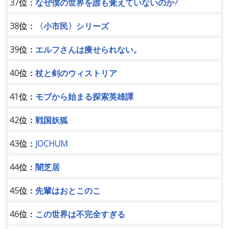
37位：
なぜ僕の世界を誰も覚えていないのか?
38位：
〈小市民〉シリーズ
39位：
エルフさんは痩せられない。
40位：
杖と剣のウィストリア
41位：
モブから始まる探索英雄譚
42位：
戦国妖狐
43位：
JOCHUM
44位：
闇芝居
45位：
先輩はおとこのこ
46位：
この世界は不完全すぎる