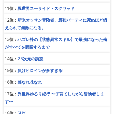
11位：
異世界スーサイド・スクワッド
12位：
新米オッサン冒険者、最強パーティに死ぬほど鍛
えられて無敵になる。
13位：
ハズレ枠の【状態異常スキル】で最強になった俺
がすべてを蹂躙するまで
14位：
2.5次元の誘惑
15位：
負けヒロインが多すぎる!
16位：
菜なれ花なれ
17位：
異世界ゆるり紀行 〜子育てしながら冒険者しま
す〜
18位：
SHY