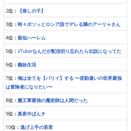
2位：
【推しの子】
3位：
時々ボソッとロシア語でデレる隣のアーリャさん
4位：
疑似ハーレム
5位：
VTuberなんだが配信切り忘れたら伝説になってた
6位：
義妹生活
7位：
俺は全てを【パリイ】する 〜逆勘違いの世界最強
は冒険者になりたい〜
8位：
魔王軍最強の魔術師は人間だった
9位：
真夜中ぱんチ
10位：
逃げ上手の若君