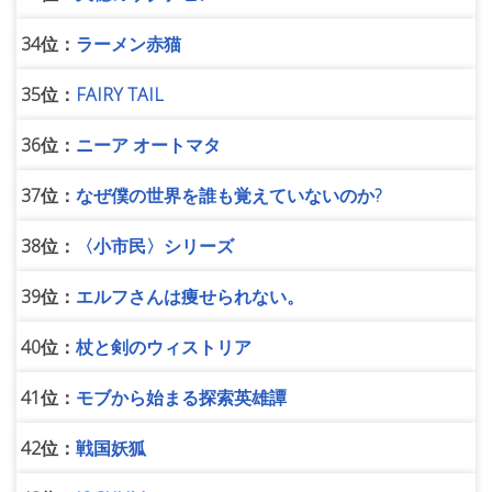
34位：
ラーメン赤猫
35位：
FAIRY TAIL
36位：
ニーア オートマタ
37位：
なぜ僕の世界を誰も覚えていないのか?
38位：
〈小市民〉シリーズ
39位：
エルフさんは痩せられない。
40位：
杖と剣のウィストリア
41位：
モブから始まる探索英雄譚
42位：
戦国妖狐