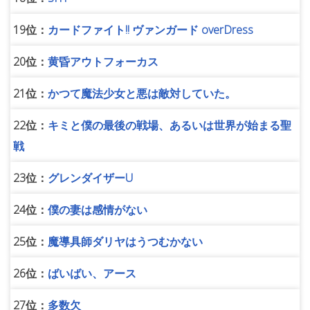
19位：
カードファイト!! ヴァンガード overDress
20位：
黄昏アウトフォーカス
21位：
かつて魔法少女と悪は敵対していた。
22位：
キミと僕の最後の戦場、あるいは世界が始まる聖
戦
23位：
グレンダイザーU
24位：
僕の妻は感情がない
25位：
魔導具師ダリヤはうつむかない
26位：
ばいばい、アース
27位：
多数欠