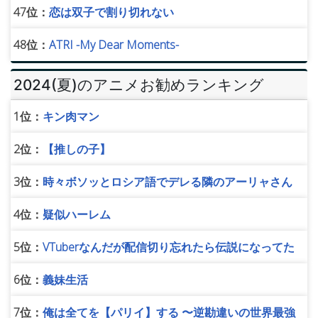
47位：
恋は双子で割り切れない
48位：
ATRI -My Dear Moments-
2024(夏)のアニメお勧めランキング
1位：
キン肉マン
2位：
【推しの子】
3位：
時々ボソッとロシア語でデレる隣のアーリャさん
4位：
疑似ハーレム
5位：
VTuberなんだが配信切り忘れたら伝説になってた
6位：
義妹生活
7位：
俺は全てを【パリイ】する 〜逆勘違いの世界最強