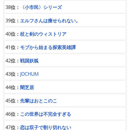
38位：
〈小市民〉シリーズ
39位：
エルフさんは痩せられない。
40位：
杖と剣のウィストリア
41位：
モブから始まる探索英雄譚
42位：
戦国妖狐
43位：
JOCHUM
44位：
闇芝居
45位：
先輩はおとこのこ
46位：
この世界は不完全すぎる
47位：
恋は双子で割り切れない