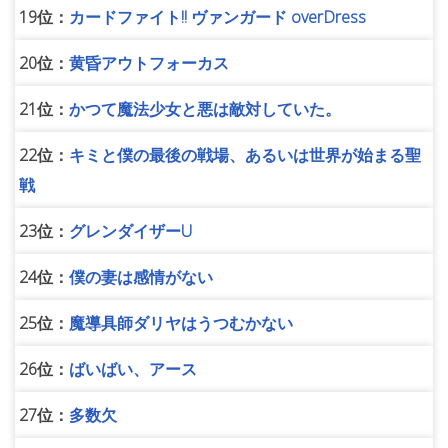
19位：
カードファイト!! ヴァンガード overDress
20位：
黄昏アウトフォーカス
21位：
かつて魔法少女と悪は敵対していた。
22位：
キミと僕の最後の戦場、あるいは世界が始まる聖
戦
23位：
グレンダイザーU
24位：
僕の妻は感情がない
25位：
魔導具師ダリヤはうつむかない
26位：
ばいばい、アース
27位：
多数欠