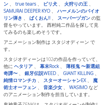
ン
、
true tears
、
ビリ犬
、
火狩りの王
、
SAMURAI DEEPER KYO
、
ハーメルンのバイオ
リン弾き
、
ばくおん!!
、
スーパーヅガン
の監
督をやっています。 西村純二作品を探して見
てみるのも楽しめそうです。
アニメーション制作は スタジオディーン
で
す。
スタジオディーンは102の作品を作っていて、
他に
ヘタリア
、
幕末Rock
、
薄桜鬼 〜新選組
奇譚〜
、
銀牙伝説WEED
、
GIANT KILLING
、
純情ロマンチカ
、
スターオーシャンEX
、
魔
術士オーフェン
、
音楽少女
、
WASIMO
など
のアニメーション制作を担当しています。
鬼神童子ZENKIは、スタジオディーンが制作し