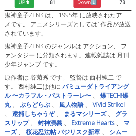
UP⬆︎
81
Down⬇︎
78
鬼神童子ZENKIは、 1995年
に放映されたアニ
メです。 アニメシリーズとしては1作品が放送
されています。
鬼神童子ZENKIのジャンルは アクション、
フ
ァンタジー
に分類されます。連載雑誌は 月刊
少年ジャンプ
です。
原作者は 谷菊秀 です。 監督は 西村純二
で
す。 西村純二は他に
バミューダトライアング
ル 〜カラフル・パストラーレ〜
、
爆TECH!爆
丸
、
ぶらどらぶ
、
風人物語
、
ViVid Strike!
、
逮捕しちゃうぞ
、
まるマシリーズ
、
グラ
スリップ
、
封神演義
、
Extreme Hearts
、
マ
ーズ
、
桜花忍法帖 バジリスク新章
、
シムー