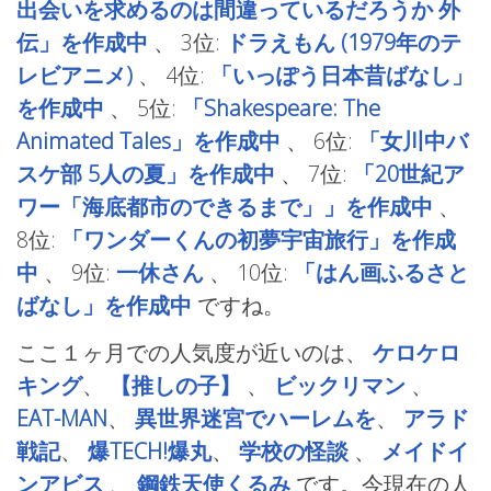
出会いを求めるのは間違っているだろうか 外
伝」を作成中
、
3位:
ドラえもん (1979年のテ
レビアニメ)
、
4位:
「いっぽう日本昔ばなし」
を作成中
、
5位:
「Shakespeare: The
Animated Tales」を作成中
、
6位:
「女川中バ
スケ部 5人の夏」を作成中
、
7位:
「20世紀ア
ワー「海底都市のできるまで」」を作成中
、
8位:
「ワンダーくんの初夢宇宙旅行」を作成
中
、
9位:
一休さん
、
10位:
「はん画ふるさと
ばなし」を作成中
ですね。
ここ１ヶ月での人気度が近いのは、
ケロケロ
キング
、
【推しの子】
、
ビックリマン
、
EAT-MAN
、
異世界迷宮でハーレムを
、
アラド
戦記
、
爆TECH!爆丸
、
学校の怪談
、
メイドイ
ンアビス
、
鋼鉄天使くるみ
です。今現在の人