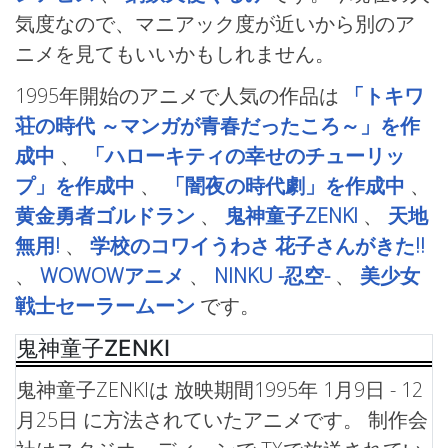
気度なので、マニアック度が近いから別のア
ニメを見てもいいかもしれません。
1995年開始のアニメで人気の作品は
「トキワ
荘の時代 ～マンガが青春だったころ～」を作
成中
、
「ハローキティの幸せのチューリッ
プ」を作成中
、
「闇夜の時代劇」を作成中
、
黄金勇者ゴルドラン
、
鬼神童子ZENKI
、
天地
無用!
、
学校のコワイうわさ 花子さんがきた!!
、
WOWOWアニメ
、
NINKU -忍空-
、
美少女
戦士セーラームーン
です。
鬼神童子ZENKI
鬼神童子ZENKIは 放映期間1995年 1月9日 - 12
月25日 に方法されていたアニメです。 制作会