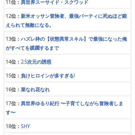
11位：
異世界スーサイド・スクワッド
12位：
新米オッサン冒険者、最強パーティに死ぬほど鍛
えられて無敵になる。
13位：
ハズレ枠の【状態異常スキル】で最強になった俺
がすべてを蹂躙するまで
14位：
2.5次元の誘惑
15位：
負けヒロインが多すぎる!
16位：
菜なれ花なれ
17位：
異世界ゆるり紀行 〜子育てしながら冒険者しま
す〜
18位：
SHY