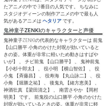
たアニメの中で 3番目の人気です。 ちなみに
スタジオディーンの制作アニメの中で最も人
気があるアニメは
ヘタリア
です。
鬼神童子ZENKIのキャラクターと声優
鬼神童子ZENKIの代表的なキャラクターは 前鬼
【山口勝平 小角のかけた封呪が効いていると
きの姿。体重が非常に軽いため動きはすばや
いが】 、 チビ前鬼
【山口勝平】 、 鬼神前鬼
【小杉十郎太】 、 役小明
【横山智佐】 、 役
小鬼
【斉藤昌】 、 役寿海
【丸山詠二】 、 役
小角
【堀勝之祐】 、 後鬼丸
【緒方恵美】 、
神酒壮真
【梁田清之】 、 南雲さやか
【岡村
明美】 です。 前鬼役の山口勝平 小角のかけた
封呪が効いているときの姿。体重が非常に軽