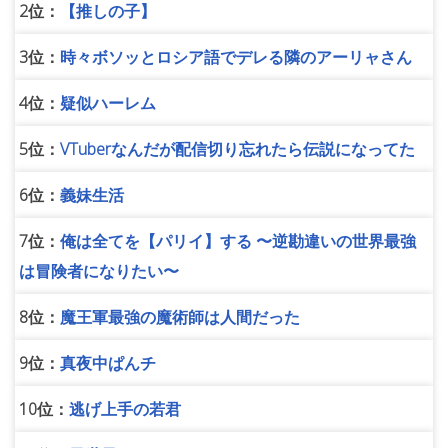
2位：
【推しの子】
3位：
時々ボソッとロシア語でデレる隣のアーリャさん
4位：
疑似ハーレム
5位：
VTuberなんだが配信切り忘れたら伝説になってた
6位：
義妹生活
7位：
俺は全てを【パリイ】する 〜逆勘違いの世界最強
は冒険者になりたい〜
8位：
魔王軍最強の魔術師は人間だった
9位：
真夜中ぱんチ
10位：
逃げ上手の若君