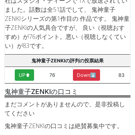
社はスタジオ・ディーンで TXで放送されてい
ました。話数は全51話でして、 鬼神童子
ZENKIシリーズの第1作目の 作品です。
鬼神童
子ZENKIの人気具合ですが、 良い（視聴おす
すめ）が76ポイント。悪い（視聴しなくてい
い）が83です。
鬼神童子ZENKIの評判の投票結果
UP⬆︎
76
Down⬇︎
83
鬼神童子ZENKIの口コミ
まだコメントがありませんので、是非投稿し
てください
鬼神童子ZENKIの口コミは絶賛募集中です。