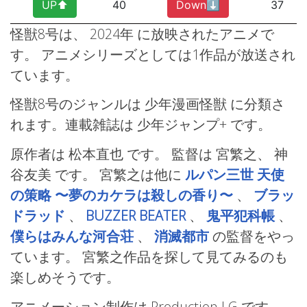
UP⬆︎
40
Down⬇︎
37
怪獣8号は、 2024年
に放映されたアニメで
す。 アニメシリーズとしては1作品が放送され
ています。
怪獣8号のジャンルは 少年漫画怪獣
に分類さ
れます。連載雑誌は 少年ジャンプ+
です。
原作者は 松本直也 です。 監督は 宮繁之、
神
谷友美
です。 宮繁之は他に
ルパン三世 天使
の策略 〜夢のカケラは殺しの香り〜
、
ブラッ
ドラッド
、
BUZZER BEATER
、
鬼平犯科帳
、
僕らはみんな河合荘
、
消滅都市
の監督をやっ
ています。 宮繁之作品を探して見てみるのも
楽しめそうです。
アニメーション制作は Production I.G
です。