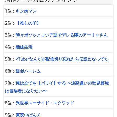
1位：
キン肉マン
2位：
【推しの子】
3位：
時々ボソッとロシア語でデレる隣のアーリャさん
4位：
義妹生活
5位：
VTuberなんだが配信切り忘れたら伝説になってた
6位：
疑似ハーレム
7位：
俺は全てを【パリイ】する 〜逆勘違いの世界最強
は冒険者になりたい〜
8位：
異世界スーサイド・スクワッド
9位：
真夜中ぱんチ