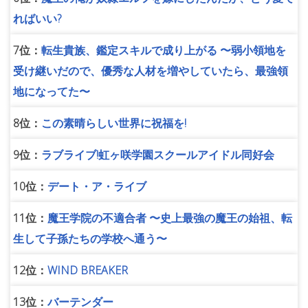
ればいい?
7位：
転生貴族、鑑定スキルで成り上がる 〜弱小領地を
受け継いだので、優秀な人材を増やしていたら、最強領
地になってた〜
8位：
この素晴らしい世界に祝福を!
9位：
ラブライブ!虹ヶ咲学園スクールアイドル同好会
10位：
デート・ア・ライブ
11位：
魔王学院の不適合者 〜史上最強の魔王の始祖、転
生して子孫たちの学校へ通う〜
12位：
WIND BREAKER
13位：
バーテンダー