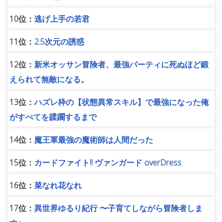
10位：
逃げ上手の若君
11位：
2.5次元の誘惑
12位：
新米オッサン冒険者、最強パーティに死ぬほど鍛
えられて無敵になる。
13位：
ハズレ枠の【状態異常スキル】で最強になった俺
がすべてを蹂躙するまで
14位：
魔王軍最強の魔術師は人間だった
15位：
カードファイト!! ヴァンガード overDress
16位：
菜なれ花なれ
17位：
異世界ゆるり紀行 〜子育てしながら冒険者しま