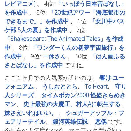
レビアニメ)
、
4位:
「いっぽう日本昔ばなし」
を作成中
、
5位:
「20世紀アワー「海底都市の
できるまで」」を作成中
、
6位:
「女川中バス
ケ部 5人の夏」を作成中
、
7位:
「Shakespeare: The Animated Tales」を作成
中
、
8位:
「ワンダーくんの初夢宇宙旅行」を
作成中
、
9位:
一休さん
、
10位:
「はん画ふる
さとばなし」を作成中
ですね。
ここ１ヶ月での人気度が近いのは、
響け!ユー
フォニアム
、
うしおととら
、
To Heart
、
守り
人シリーズ
、
タイムボカン2000 怪盗きらめき
マン
、
史上最強の大魔王、村人Aに転生する
、
妹さえいればいい。
、
シュガーアップル・フ
ェアリーテイル
、
銀河英雄伝説
、
悪偶
です。
今現在の人気度なので、マニアック度が近い