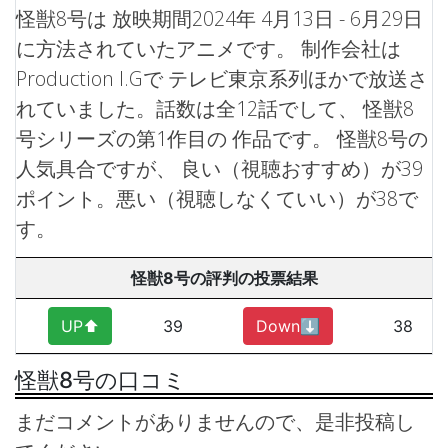
怪獣8号は 放映期間2024年 4月13日 - 6月29日
に方法されていたアニメです。 制作会社は
Production I.Gで テレビ東京系列ほかで放送さ
れていました。話数は全12話でして、 怪獣8
号シリーズの第1作目の 作品です。
怪獣8号の
人気具合ですが、 良い（視聴おすすめ）が39
ポイント。悪い（視聴しなくていい）が38で
す。
怪獣8号の評判の投票結果
UP⬆︎
39
Down⬇︎
38
怪獣8号の口コミ
まだコメントがありませんので、是非投稿し