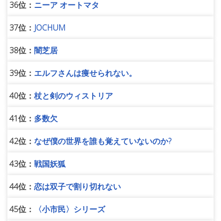
36位：
ニーア オートマタ
37位：
JOCHUM
38位：
闇芝居
39位：
エルフさんは痩せられない。
40位：
杖と剣のウィストリア
41位：
多数欠
42位：
なぜ僕の世界を誰も覚えていないのか?
43位：
戦国妖狐
44位：
恋は双子で割り切れない
45位：
〈小市民〉シリーズ