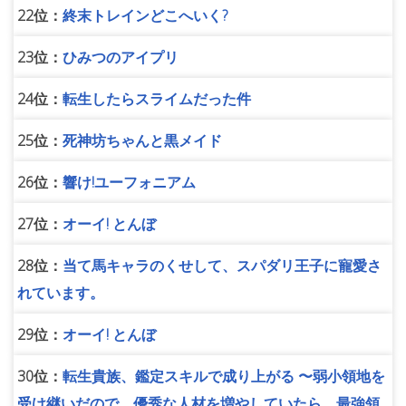
22位：
終末トレインどこへいく?
23位：
ひみつのアイプリ
24位：
転生したらスライムだった件
25位：
死神坊ちゃんと黒メイド
26位：
響け!ユーフォニアム
27位：
オーイ! とんぼ
28位：
当て馬キャラのくせして、スパダリ王子に寵愛さ
れています。
29位：
オーイ! とんぼ
30位：
転生貴族、鑑定スキルで成り上がる 〜弱小領地を
受け継いだので、優秀な人材を増やしていたら、最強領