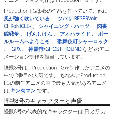
Production I.Gは45の作品を作っていて、他に
風が強く吹いている
、
ツバサ-RESERVoir
CHRoNiCLE-
、
シャイニング・ハーツ
、
図書
館戦争
、
げんしけん
、
アオハライド
、
ボー
ルルームへようこそ
、
歌舞伎町シャーロック
、
IGPX
、
神霊狩/GHOST HOUND
など
のアニ
メーション制作を担当しています。
怪獣8号は、Production I.Gが制作したアニメの
中で 3番目の人気です。 ちなみにProduction
I.Gの制作アニメの中で最も人気があるアニメ
は
キン肉マン
です。
怪獣8号のキャラクターと声優
怪獣8号の代表的なキャラクターは 日比野 カ