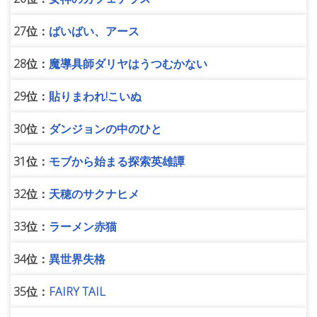
27位：
ばいばい、アース
28位：
魔導具師ダリヤはうつむかない
29位：
貼りまわれ!こいぬ
30位：
ダンジョンの中のひと
31位：
モブから始まる探索英雄譚
32位：
天穂のサクナヒメ
33位：
ラーメン赤猫
34位：
異世界失格
35位：
FAIRY TAIL