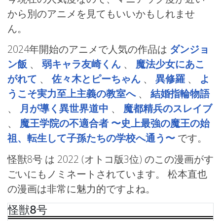
から別のアニメを見てもいいかもしれませ
ん。
2024年開始のアニメで人気の作品は
ダンジョ
ン飯
、
弱キャラ友崎くん
、
魔法少女にあこ
がれて
、
佐々木とピーちゃん
、
異修羅
、
よ
うこそ実力至上主義の教室へ
、
結婚指輪物語
、
月が導く異世界道中
、
魔都精兵のスレイブ
、
魔王学院の不適合者 〜史上最強の魔王の始
祖、転生して子孫たちの学校へ通う〜
です。
怪獣8号 は 2022 (オトコ版3位) のこの漫画がす
ごいにもノミネートされています。 松本直也
の漫画は非常に魅力的ですよね。
怪獣8号