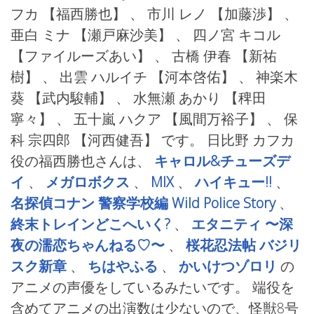
フカ
【福西勝也】 、 市川 レノ
【加藤渉】 、
亜白 ミナ
【瀬戸麻沙美】 、 四ノ宮 キコル
【ファイルーズあい】 、 古橋 伊春
【新祐
樹】 、 出雲 ハルイチ
【河本啓佑】 、 神楽木
葵
【武内駿輔】 、 水無瀬 あかり
【稗田
寧々】 、 五十嵐 ハクア
【風間万裕子】 、 保
科 宗四郎
【河西健吾】 です。 日比野 カフカ
役の福西勝也さんは、
キャロル&チューズデ
イ
、
メガロボクス
、
MIX
、
ハイキュー!!
、
名探偵コナン 警察学校編 Wild Police Story
、
終末トレインどこへいく?
、
エタニティ 〜深
夜の濡恋ちゃんねる♡〜
、
桜花忍法帖 バジリ
スク新章
、
ちはやふる
、
かいけつゾロリ
の
アニメの声優をしているみたいです。 端役を
含めてアニメの出演数は少ないので、怪獣8号