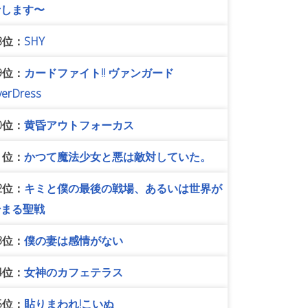
者します〜
8位：
SHY
9位：
カードファイト!! ヴァンガード
verDress
0位：
黄昏アウトフォーカス
1位：
かつて魔法少女と悪は敵対していた。
2位：
キミと僕の最後の戦場、あるいは世界が
始まる聖戦
3位：
僕の妻は感情がない
4位：
女神のカフェテラス
5位：
貼りまわれ!こいぬ