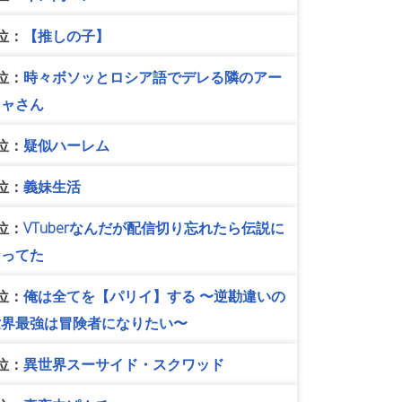
位：
【推しの子】
位：
時々ボソッとロシア語でデレる隣のアー
リャさん
位：
疑似ハーレム
位：
義妹生活
位：
VTuberなんだが配信切り忘れたら伝説に
なってた
位：
俺は全てを【パリイ】する 〜逆勘違いの
世界最強は冒険者になりたい〜
位：
異世界スーサイド・スクワッド