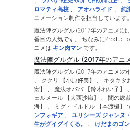
、
ツバサ-RESERVoir CHRoNiCLE-
、
ロマティ高校
、
アオハライド
、
純
ニメーション制作を担当しています
魔法陣グルグル (2017年のアニメ)は、P
番目の人気です。 ちなみにProduct
ニメは
キン肉マン
です。
魔法陣グルグル (2017年のア
魔法陣グルグル (2017年のアニメ)
、 ククリ
【小原好美】 、 キタキタ
宏】 、 魔法オババ
【鈴木れい子】 、
ェルメール
【大西沙織】 、 闇の総
海】 、 ミグ・ドルドル
【本渡楓】 
ンフォギア
、
ユリシーズ ジャンヌ
生がグイグイくる。
、
けだまのゴン