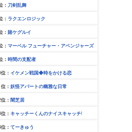
位：
刀剣乱舞
位：
ラクエンロジック
位：
賭ケグルイ
位：
マーベル フューチャー・アベンジャーズ
位：
時間の支配者
0位：
イケメン戦国◆時をかける恋
1位：
妖怪アパートの幽雅な日常
2位：
闇芝居
3位：
キャッチーくんのナイスキャッチ!
4位：
てーきゅう