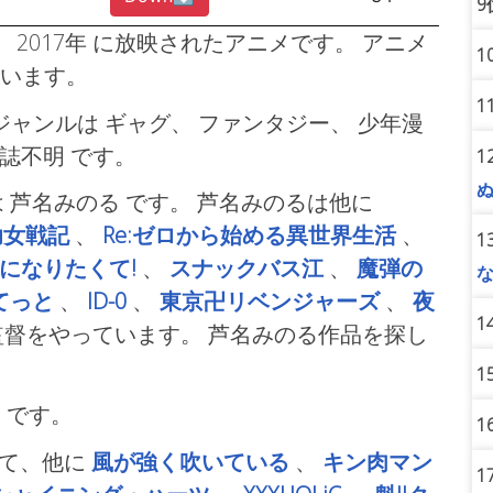
9
 2017年
に放映されたアニメです。 アニメ
1
ています。
1
のジャンルは ギャグ、
ファンタジー、
少年漫
載誌不明
です。
1
は 芦名みのる
です。 芦名みのるは他に
幼女戦記
、
Re:ゼロから始める異世界生活
、
1
になりたくて!
、
スナックバス江
、
魔弾の
てっと
、
ID-0
、
東京卍リベンジャーズ
、
夜
1
監督をやっています。 芦名みのる作品を探し
1
G
です。
1
ていて、他に
風が強く吹いている
、
キン肉マン
1