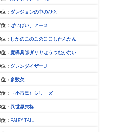
6位：
ダンジョンの中のひと
7位：
ばいばい、アース
8位：
しかのこのこのここしたんたん
9位：
魔導具師ダリヤはうつむかない
0位：
グレンダイザーU
1位：
多数欠
2位：
〈小市民〉シリーズ
3位：
異世界失格
4位：
FAIRY TAIL