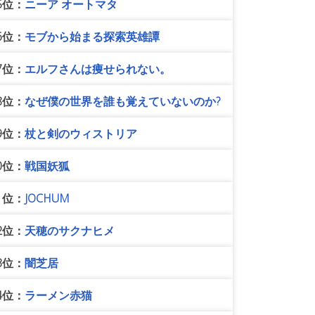
5位：
ニーア オートマタ
6位：
モブから始まる探索英雄譚
7位：
エルフさんは痩せられない。
8位：
なぜ僕の世界を誰も覚えていないのか?
9位：
杖と剣のウィストリア
0位：
戦国妖狐
1位：
JOCHUM
2位：
天穂のサクナヒメ
3位：
闇芝居
4位：
ラーメン赤猫