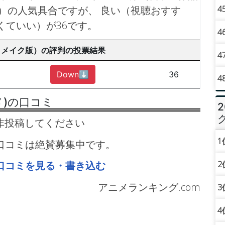
4
）の人気具合ですが、 良い（視聴おすす
くていい）が36です。
4
リメイク版）の評判の投票結果
4
Down⬇︎
36
4
メ)の口コミ
非投稿してください
1
)の口コミは絶賛募集中です。
2
)の口コミを見る・書き込む
アニメランキング.com
3
4