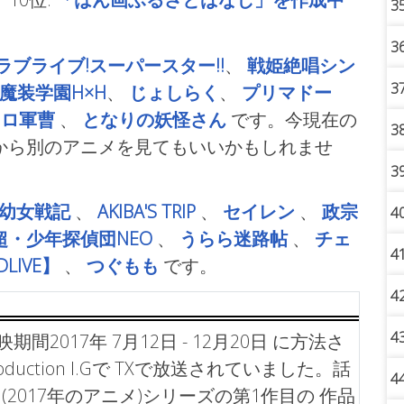
3
3
ラブライブ!スーパースター!!
、
戦姫絶唱シン
3
魔装学園H×H
、
じょしらく
、
プリマドー
ロロ軍曹
、
となりの妖怪さん
です。今現在の
3
から別のアニメを見てもいいかもしれませ
3
幼女戦記
、
AKIBA'S TRIP
、
セイレン
、
政宗
4
超・少年探偵団NEO
、
うらら迷路帖
、
チェ
4
LIVE】
、
つぐもも
です。
4
4
2017年 7月12日 - 12月20日 に方法さ
ction I.Gで TXで放送されていました。話
4
(2017年のアニメ)シリーズの第1作目の 作品