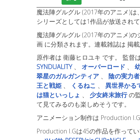
魔法陣グルグル (2017年のアニメ)は、
シリーズとしては1作品が放送され
魔法陣グルグル (2017年のアニメ)
画
に分類されます。連載雑誌は 掲
原作者は 衛藤ヒロユキ です。 監督
SYNDUALITY
、
オーバーロード
、
翠星のガルガンティア
、
陰の実力者
王と戦姫
、
くるねこ
、
異世界かる
は猫といっしょ
、
少女終末旅行
の
て見てみるのも楽しめそうです。
アニメーション制作は Production I.
Production I.Gは45の作品を作っ