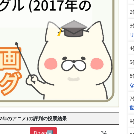
2
3
4
5
6
7
17年のアニメ)の評判の投票結果
8
Down⬇︎
34