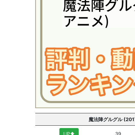
魔法陣グルグル (20
UP⬆︎
39