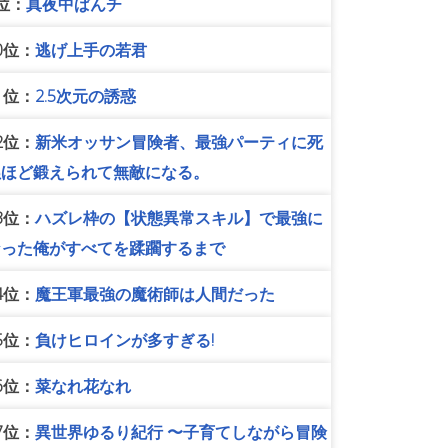
位：
真夜中ぱんチ
0位：
逃げ上手の若君
1位：
2.5次元の誘惑
2位：
新米オッサン冒険者、最強パーティに死
ぬほど鍛えられて無敵になる。
3位：
ハズレ枠の【状態異常スキル】で最強に
なった俺がすべてを蹂躙するまで
4位：
魔王軍最強の魔術師は人間だった
5位：
負けヒロインが多すぎる!
6位：
菜なれ花なれ
7位：
異世界ゆるり紀行 〜子育てしながら冒険