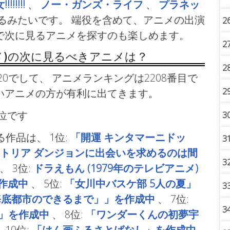
!!!!!!!
、
ノー・ガンズ・ライフ
、
プラネッ
るみたいです。 端役を含めて、アニメの出演
2
で次に見るアニメを探すのも楽しめます。
2
ニメ)の次に見るべきアニメは？
2
0でして、 アニメランキングは2208番目で
2
いアニメの方が有利に出てきます。
順位です
3
る作品は、
1位:
「開運 キンタマーニドッ
3
トリア ダンジョンに出会いを求めるのは間
3
、
3位:
ドラえもん (1979年のテレビアニメ)
作成中
、
5位:
「女川中バスケ部 5人の夏」
3
海底都市のできるまで」」を作成中
、
7位:
3
ales」を作成中
、
8位:
「ワンダーくんの初夢宇
、
10位:
「はん画ふるさとばなし」を作成中