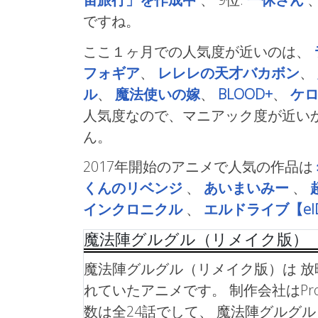
ですね。
ここ１ヶ月での人気度が近いのは、
フォギア
、
レレレの天才バカボン
、
ル
、
魔法使いの嫁
、
BLOOD+
、
ケ
人気度なので、マニアック度が近い
ん。
2017年開始のアニメで人気の作品は
くんのリベンジ
、
あいまいみー
、
インクロニクル
、
エルドライブ【elD
魔法陣グルグル（リメイク版）
魔法陣グルグル（リメイク版）は 放映期間
れていたアニメです。 制作会社はProdu
数は全24話でして、 魔法陣グルグル 