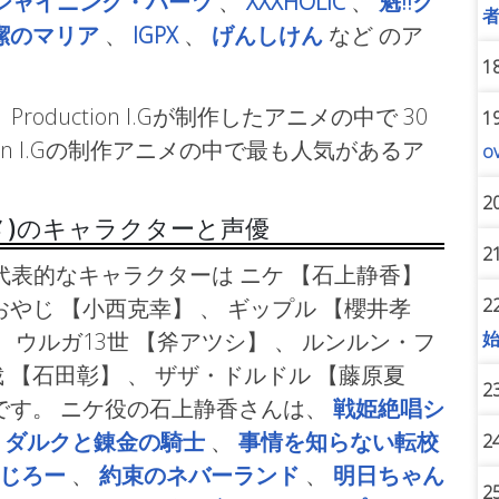
シャイニング・ハーツ
、
XXXHOLiC
、
魁!!ク
潔のマリア
、
IGPX
、
げんしけん
など
のア
。
1
roduction I.Gが制作したアニメの中で 30
1
ion I.Gの制作アニメの中で最も人気があるア
o
2
ニメ)のキャラクターと声優
2
の代表的なキャラクターは ニケ
【石上静香】
2
おやじ
【小西克幸】 、 ギップル
【櫻井孝
 ウルガ13世
【斧アツシ】 、 ルンルン・フ
裁
【石田彰】 、 ザザ・ドルドル
【藤原夏
2
です。 ニケ役の石上静香さんは、
戦姫絶唱シ
・ダルクと錬金の騎士
、
事情を知らない転校
2
じろー
、
約束のネバーランド
、
明日ちゃん
2