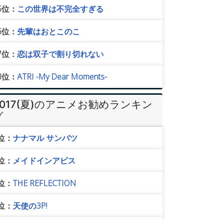
5位：
この世界は不完全すぎる
6位：
先輩はおとこのこ
7位：
恋は双子で割り切れない
8位：
ATRI -My Dear Moments-
2017(夏)のアニメお勧めランキン
グ
位：
ナナマル サンバツ
位：
メイドインアビス
位：
THE REFLECTION
位：
天使の3P!