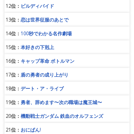
12位：
ビルディバイド
13位：
恋は世界征服のあとで
14位：
100秒でわかる名作劇場
15位：
本好きの下剋上
16位：
キャップ革命 ボトルマン
17位：
盾の勇者の成り上がり
18位：
デート・ア・ライブ
19位：
勇者、辞めます〜次の職場は魔王城〜
20位：
機動戦士ガンダム 鉄血のオルフェンズ
21位：
おにぱん!