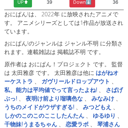
UP⬆︎
39
Down⬇︎
36
おにぱん!は、 2022年
に放映されたアニメで
す。 アニメシリーズとしては1作品が放送され
ています。
おにぱん!のジャンルは ジャンル不明
に分類さ
れます。連載雑誌は 掲載誌不明
です。
原作者は おにぱん！プロジェクト です。 監督
は 太田雅彦
です。 太田雅彦は他に
はがねオ
ーケストラ
、
ガヴリールドロップアウト
、
私、能力は平均値でって言ったよね!
、
さばげ
ぶっ!
、
夜明け前より瑠璃色な
、
みなみけ
、
うちのメイドがウザすぎる!
、
みつどもえ
、
しかのこのこのここしたんたん
、
ゆるゆり
、
干物妹!うまるちゃん
、
恋愛ラボ
、
琴浦さん