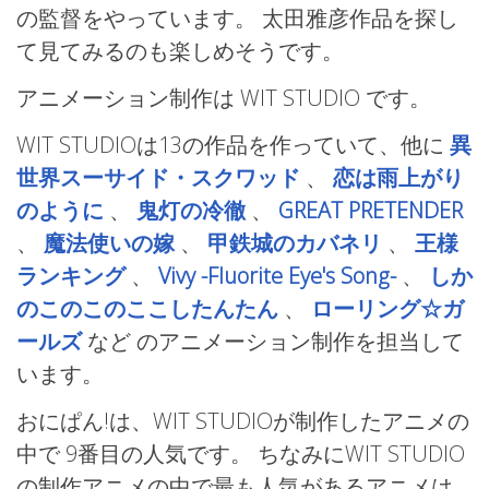
の監督をやっています。 太田雅彦作品を探し
て見てみるのも楽しめそうです。
アニメーション制作は WIT STUDIO
です。
WIT STUDIOは13の作品を作っていて、他に
異
世界スーサイド・スクワッド
、
恋は雨上がり
のように
、
鬼灯の冷徹
、
GREAT PRETENDER
、
魔法使いの嫁
、
甲鉄城のカバネリ
、
王様
ランキング
、
Vivy -Fluorite Eye's Song-
、
しか
のこのこのここしたんたん
、
ローリング☆ガ
ールズ
など
のアニメーション制作を担当して
います。
おにぱん!は、WIT STUDIOが制作したアニメの
中で 9番目の人気です。 ちなみにWIT STUDIO
の制作アニメの中で最も人気があるアニメは