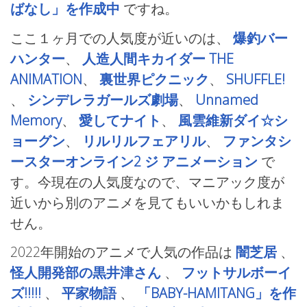
ばなし」を作成中
ですね。
ここ１ヶ月での人気度が近いのは、
爆釣バー
ハンター
、
人造人間キカイダー THE
ANIMATION
、
裏世界ピクニック
、
SHUFFLE!
、
シンデレラガールズ劇場
、
Unnamed
Memory
、
愛してナイト
、
風雲維新ダイ☆シ
ョーグン
、
リルリルフェアリル
、
ファンタシ
ースターオンライン2 ジ アニメーション
で
す。今現在の人気度なので、マニアック度が
近いから別のアニメを見てもいいかもしれま
せん。
2022年開始のアニメで人気の作品は
闇芝居
、
怪人開発部の黒井津さん
、
フットサルボーイ
ズ!!!!!
、
平家物語
、
「BABY-HAMITANG」を作