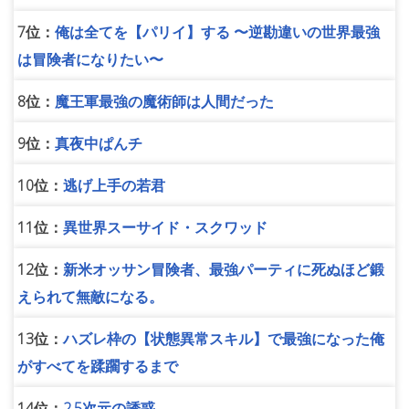
7位：
俺は全てを【パリイ】する 〜逆勘違いの世界最強
は冒険者になりたい〜
8位：
魔王軍最強の魔術師は人間だった
9位：
真夜中ぱんチ
10位：
逃げ上手の若君
11位：
異世界スーサイド・スクワッド
12位：
新米オッサン冒険者、最強パーティに死ぬほど鍛
えられて無敵になる。
13位：
ハズレ枠の【状態異常スキル】で最強になった俺
がすべてを蹂躙するまで
14位：
2.5次元の誘惑