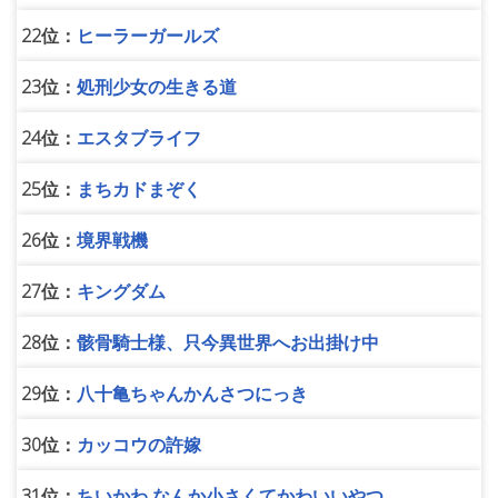
22位：
ヒーラーガールズ
23位：
処刑少女の生きる道
24位：
エスタブライフ
25位：
まちカドまぞく
26位：
境界戦機
27位：
キングダム
28位：
骸骨騎士様、只今異世界へお出掛け中
29位：
八十亀ちゃんかんさつにっき
30位：
カッコウの許嫁
31位：
ちいかわ なんか小さくてかわいいやつ