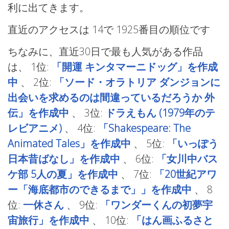
利に出てきます。
直近のアクセスは 14で
1925番目の順位です
ちなみに、直近30日で最も人気がある作品
は、
1位:
「開運 キンタマーニドッグ」を作成
中
、
2位:
「ソード・オラトリア ダンジョンに
出会いを求めるのは間違っているだろうか 外
伝」を作成中
、
3位:
ドラえもん (1979年のテ
レビアニメ)
、
4位:
「Shakespeare: The
Animated Tales」を作成中
、
5位:
「いっぽう
日本昔ばなし」を作成中
、
6位:
「女川中バス
ケ部 5人の夏」を作成中
、
7位:
「20世紀アワ
ー「海底都市のできるまで」」を作成中
、
8
位:
一休さん
、
9位:
「ワンダーくんの初夢宇
宙旅行」を作成中
、
10位:
「はん画ふるさと