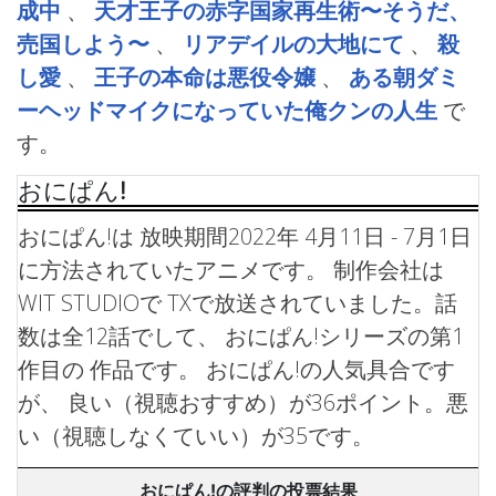
成中
、
天才王子の赤字国家再生術〜そうだ、
売国しよう〜
、
リアデイルの大地にて
、
殺
し愛
、
王子の本命は悪役令嬢
、
ある朝ダミ
ーヘッドマイクになっていた俺クンの人生
で
す。
おにぱん!
おにぱん!は 放映期間2022年 4月11日 - 7月1日
に方法されていたアニメです。 制作会社は
WIT STUDIOで TXで放送されていました。話
数は全12話でして、 おにぱん!シリーズの第1
作目の 作品です。
おにぱん!の人気具合です
が、 良い（視聴おすすめ）が36ポイント。悪
い（視聴しなくていい）が35です。
おにぱん!の評判の投票結果