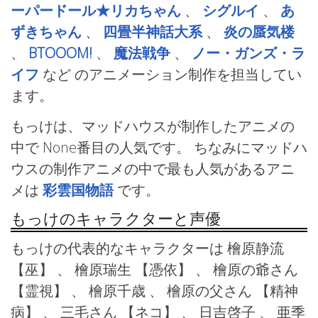
ーパードール★リカちゃん
、
シグルイ
、
あ
ずきちゃん
、
四畳半神話大系
、
炎の蜃気楼
、
BTOOOM!
、
魔法戦争
、
ノー・ガンズ・ラ
イフ
など
のアニメーション制作を担当してい
ます。
もっけは、マッドハウスが制作したアニメの
中で None番目の人気です。 ちなみにマッドハ
ウスの制作アニメの中で最も人気があるアニ
メは
彩雲国物語
です。
もっけのキャラクターと声優
もっけの代表的なキャラクターは 檜原静流
【巫】 、 檜原瑞生
【憑依】 、 檜原の爺さん
【霊視】 、 檜原千歳 、 檜原の父さん
【精神
病】 、 三毛さん
【ネコ】 、 日吉啓子 、 亜季