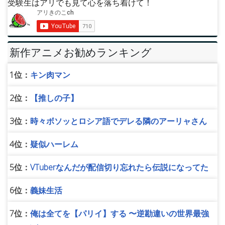
受験生はアリでも見て心を落ち着けて！
新作アニメお勧めランキング
1位：
キン肉マン
2位：
【推しの子】
3位：
時々ボソッとロシア語でデレる隣のアーリャさん
4位：
疑似ハーレム
5位：
VTuberなんだが配信切り忘れたら伝説になってた
6位：
義妹生活
7位：
俺は全てを【パリイ】する 〜逆勘違いの世界最強