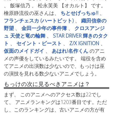
、 飯塚信乃 、 松永芙美
【オカルト】 です。
檜原静流役の巫さんは、
ちとせげっちゅ!!
、
フランチェスカ (ハートビット)
、
織田信奈の
野望
、
金田一少年の事件簿
、
クロスアンジ
ュ 天使と竜の輪舞
、
STAR DRIVER 輝きのタク
ト
、
セイント・ビースト
、
Z/X IGNITION
、
仮面のメイドガイ
、
あはれ!名作くん
のアニ
メの声優をしているみたいです。 端役を含め
てアニメの出演数は少ないので、もっけは巫
の演技を見れる数少ないアニメでしょう。
もっけの次に見るべきアニメは？
まず、 このアニメへのアクセス数は22でし
て、 アニメランキングは1203番目です。ただ
し、このランキングは、古いアニメの方が有