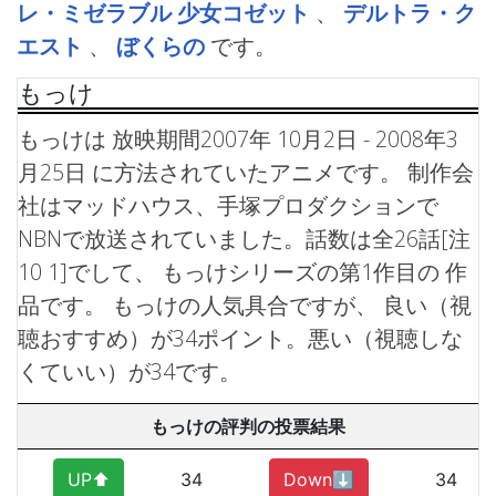
レ・ミゼラブル 少女コゼット
、
デルトラ・ク
エスト
、
ぼくらの
です。
もっけ
もっけは 放映期間2007年 10月2日 - 2008年3
月25日 に方法されていたアニメです。 制作会
社はマッドハウス、手塚プロダクションで
NBNで放送されていました。話数は全26話[注
10 1]でして、 もっけシリーズの第1作目の 作
品です。
もっけの人気具合ですが、 良い（視
聴おすすめ）が34ポイント。悪い（視聴しな
くていい）が34です。
もっけの評判の投票結果
UP⬆︎
34
Down⬇︎
34