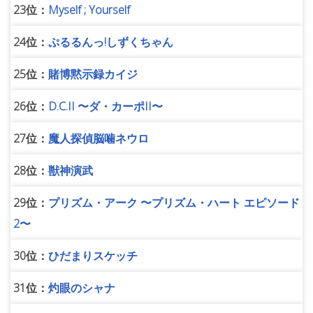
23位：
Myself ; Yourself
24位：
ぷるるんっ!しずくちゃん
25位：
賭博黙示録カイジ
26位：
D.C.II 〜ダ・カーポII〜
27位：
魔人探偵脳噛ネウロ
28位：
獣神演武
29位：
プリズム・アーク 〜プリズム・ハート エピソード
2〜
30位：
ひだまりスケッチ
31位：
灼眼のシャナ