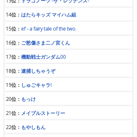
13位：
ドラゴノーツ -ザ・レゾナンス-
14位：
はたらキッズ マイハム組
15位：
ef - a fairy tale of the two.
16位：
ご愁傷さま二ノ宮くん
17位：
機動戦士ガンダム00
18位：
逮捕しちゃうぞ
19位：
しゅごキャラ!
20位：
もっけ
21位：
メイプルストーリー
22位：
もやしもん