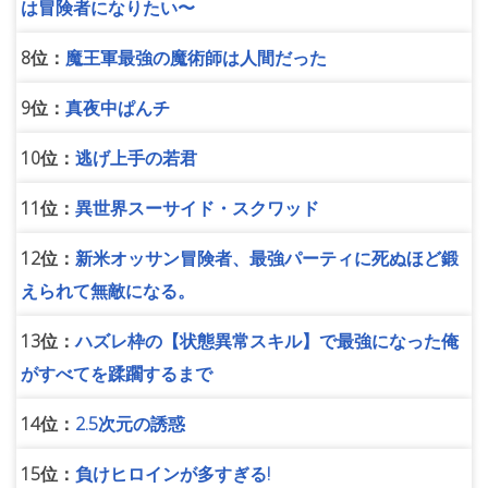
は冒険者になりたい〜
8位：
魔王軍最強の魔術師は人間だった
9位：
真夜中ぱんチ
10位：
逃げ上手の若君
11位：
異世界スーサイド・スクワッド
12位：
新米オッサン冒険者、最強パーティに死ぬほど鍛
えられて無敵になる。
13位：
ハズレ枠の【状態異常スキル】で最強になった俺
がすべてを蹂躙するまで
14位：
2.5次元の誘惑
15位：
負けヒロインが多すぎる!