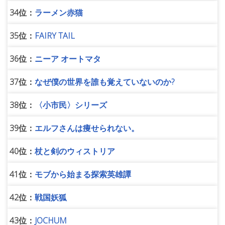
34位：
ラーメン赤猫
35位：
FAIRY TAIL
36位：
ニーア オートマタ
37位：
なぜ僕の世界を誰も覚えていないのか?
38位：
〈小市民〉シリーズ
39位：
エルフさんは痩せられない。
40位：
杖と剣のウィストリア
41位：
モブから始まる探索英雄譚
42位：
戦国妖狐
43位：
JOCHUM