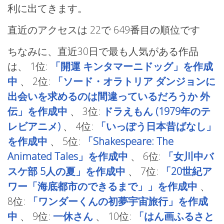
利に出てきます。
直近のアクセスは 22で
649番目の順位です
ちなみに、直近30日で最も人気がある作品
は、
1位:
「開運 キンタマーニドッグ」を作成
中
、
2位:
「ソード・オラトリア ダンジョンに
出会いを求めるのは間違っているだろうか 外
伝」を作成中
、
3位:
ドラえもん (1979年のテ
レビアニメ)
、
4位:
「いっぽう日本昔ばなし」
を作成中
、
5位:
「Shakespeare: The
Animated Tales」を作成中
、
6位:
「女川中バ
スケ部 5人の夏」を作成中
、
7位:
「20世紀ア
ワー「海底都市のできるまで」」を作成中
、
8位:
「ワンダーくんの初夢宇宙旅行」を作成
中
、
9位:
一休さん
、
10位:
「はん画ふるさと