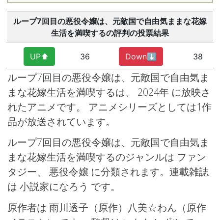
ループ7回目の悪役令嬢は、元敵国で自由気ままな花嫁
生活を満喫するの評判の投票結果
UP⬆︎
36
Down⬇︎
38
ループ7回目の悪役令嬢は、元敵国で自由気ま
まな花嫁生活を満喫するは、 2024年
に放映さ
れたアニメです。 アニメシリーズとしては1作
品が放送されています。
ループ7回目の悪役令嬢は、元敵国で自由気ま
まな花嫁生活を満喫するのジャンルは ファン
タジー、
悪役令嬢
に分類されます。連載雑誌
は 小説家になろう
です。
原作者は 雨川透子（原作）八美☆わん（原作