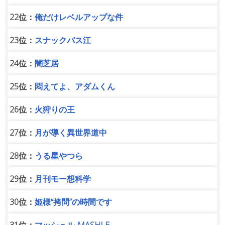
22位：
俺だけレベルアップな件
23位：
スナックバス江
24位：
闇芝居
25位：
悶えてよ、アダムくん
26位：
火狩りの王
27位：
月が導く異世界道中
28位：
うる星やつら
29位：
月刊モー想科学
30位：
姫様“拷問”の時間です