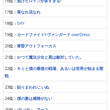
16位：
負けヒロインが多すぎる!
17位：
菜なれ花なれ
18位：
SHY
19位：
カードファイト!! ヴァンガード overDress
20位：
黄昏アウトフォーカス
21位：
かつて魔法少女と悪は敵対していた。
22位：
キミと僕の最後の戦場、あるいは世界が始まる聖
戦
23位：
貼りまわれ!こいぬ
24位：
僕の妻は感情がない
25位：
ばいばい、アース