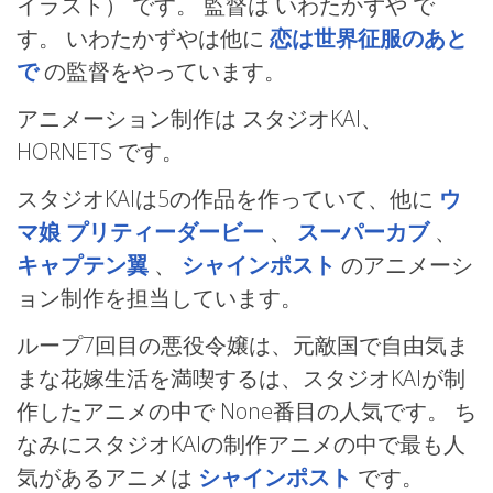
イラスト） です。 監督は いわたかずや
で
す。 いわたかずやは他に
恋は世界征服のあと
で
の監督をやっています。
アニメーション制作は スタジオKAI、
HORNETS
です。
スタジオKAIは5の作品を作っていて、他に
ウ
マ娘 プリティーダービー
、
スーパーカブ
、
キャプテン翼
、
シャインポスト
のアニメーシ
ョン制作を担当しています。
ループ7回目の悪役令嬢は、元敵国で自由気ま
まな花嫁生活を満喫するは、スタジオKAIが制
作したアニメの中で None番目の人気です。 ち
なみにスタジオKAIの制作アニメの中で最も人
気があるアニメは
シャインポスト
です。