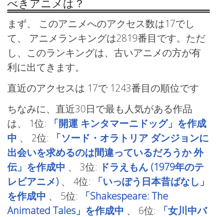
べきアニメは？
まず、 このアニメへのアクセス数は17でし
て、 アニメランキングは2819番目です。ただ
し、このランキングは、古いアニメの方が有
利に出てきます。
直近のアクセスは 17で
1243番目の順位です
ちなみに、直近30日で最も人気がある作品
は、
1位:
「開運 キンタマーニドッグ」を作成
中
、
2位:
「ソード・オラトリア ダンジョンに
出会いを求めるのは間違っているだろうか 外
伝」を作成中
、
3位:
ドラえもん (1979年のテ
レビアニメ)
、
4位:
「いっぽう日本昔ばなし」
を作成中
、
5位:
「Shakespeare: The
Animated Tales」を作成中
、
6位:
「女川中バ