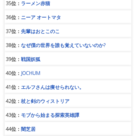
35位：
ラーメン赤猫
36位：
ニーア オートマタ
37位：
先輩はおとこのこ
38位：
なぜ僕の世界を誰も覚えていないのか?
39位：
戦国妖狐
40位：
JOCHUM
41位：
エルフさんは痩せられない。
42位：
杖と剣のウィストリア
43位：
モブから始まる探索英雄譚
44位：
闇芝居