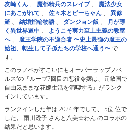
友崎くん
、
魔都精兵のスレイブ
、
魔法少女
にあこがれて
、
佐々木とピーちゃん
、
異修
羅
、
結婚指輪物語
、
ダンジョン飯
、
月が導
く異世界道中
、
ようこそ実力至上主義の教室
へ
、
魔王学院の不適合者 〜史上最強の魔王の
始祖、転生して子孫たちの学校へ通う〜
で
す。
このラノベがすごいにもオーバーラップノベ
ルスfの『ループ7回目の悪役令嬢は、元敵国で
自由気ままな花嫁生活を満喫する』がランク
インしています。
ランクインした年は 2024 年でして、 5位 位で
した。 雨川透子 さんと八美☆わん のコラボの
結果だと思います。