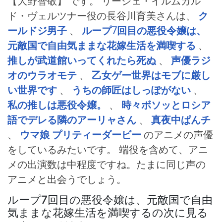
【大野智敬】 です。 リーシェ・イルムガル
ド・ヴェルツナー役の長谷川育美さんは、
ク
ールドジ男子
、
ループ7回目の悪役令嬢は、
元敵国で自由気ままな花嫁生活を満喫する
、
推しが武道館いってくれたら死ぬ
、
声優ラジ
オのウラオモテ
、
乙女ゲー世界はモブに厳し
い世界です
、
うちの師匠はしっぽがない
、
私の推しは悪役令嬢。
、
時々ボソッとロシア
語でデレる隣のアーリャさん
、
真夜中ぱんチ
、
ウマ娘 プリティーダービー
のアニメの声優
をしているみたいです。 端役を含めて、アニ
メの出演数は中程度ですね。たまに同じ声の
アニメと出会うでしょう。
ループ7回目の悪役令嬢は、元敵国で自由
気ままな花嫁生活を満喫するの次に見る