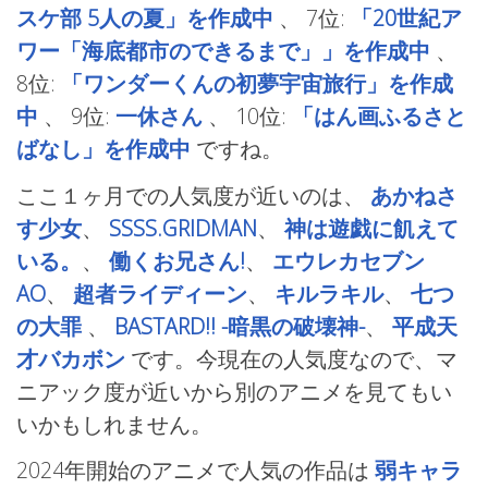
スケ部 5人の夏」を作成中
、
7位:
「20世紀ア
ワー「海底都市のできるまで」」を作成中
、
8位:
「ワンダーくんの初夢宇宙旅行」を作成
中
、
9位:
一休さん
、
10位:
「はん画ふるさと
ばなし」を作成中
ですね。
ここ１ヶ月での人気度が近いのは、
あかねさ
す少女
、
SSSS.GRIDMAN
、
神は遊戯に飢えて
いる。
、
働くお兄さん!
、
エウレカセブン
AO
、
超者ライディーン
、
キルラキル
、
七つ
の大罪
、
BASTARD!! -暗黒の破壊神-
、
平成天
才バカボン
です。今現在の人気度なので、マ
ニアック度が近いから別のアニメを見てもい
いかもしれません。
2024年開始のアニメで人気の作品は
弱キャラ