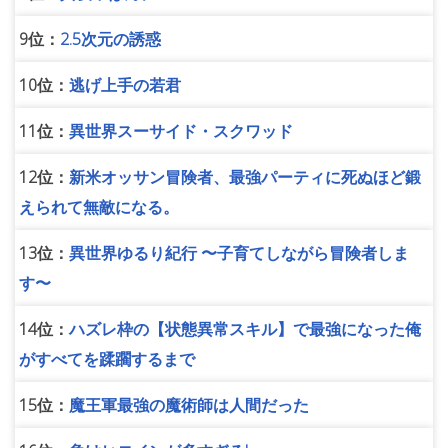
9位：
2.5次元の誘惑
10位：
逃げ上手の若君
11位：
異世界スーサイド・スクワッド
12位：
新米オッサン冒険者、最強パーティに死ぬほど鍛
えられて無敵になる。
13位：
異世界ゆるり紀行 〜子育てしながら冒険者しま
す〜
14位：
ハズレ枠の【状態異常スキル】で最強になった俺
がすべてを蹂躙するまで
15位：
魔王軍最強の魔術師は人間だった