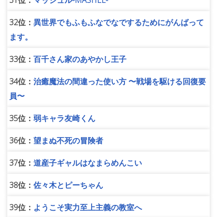
31位：
マッシュル-MASHLE-
32位：
異世界でもふもふなでなでするためにがんばって
ます。
33位：
百千さん家のあやかし王子
34位：
治癒魔法の間違った使い方 〜戦場を駆ける回復要
員〜
35位：
弱キャラ友崎くん
36位：
望まぬ不死の冒険者
37位：
道産子ギャルはなまらめんこい
38位：
佐々木とピーちゃん
39位：
ようこそ実力至上主義の教室へ