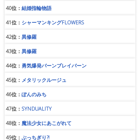
40位：
結婚指輪物語
41位：
シャーマンキングFLOWERS
42位：
異修羅
43位：
異修羅
44位：
勇気爆発バーンブレイバーン
45位：
メタリックルージュ
46位：
ぽんのみち
47位：
SYNDUALITY
48位：
魔法少女にあこがれて
49位：
ぶっちぎり?!