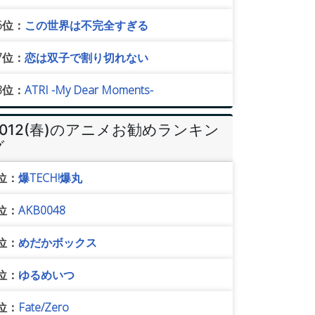
6位：
この世界は不完全すぎる
7位：
恋は双子で割り切れない
8位：
ATRI -My Dear Moments-
2012(春)のアニメお勧めランキン
グ
位：
爆TECH!爆丸
位：
AKB0048
位：
めだかボックス
位：
ゆるめいつ
位：
Fate/Zero