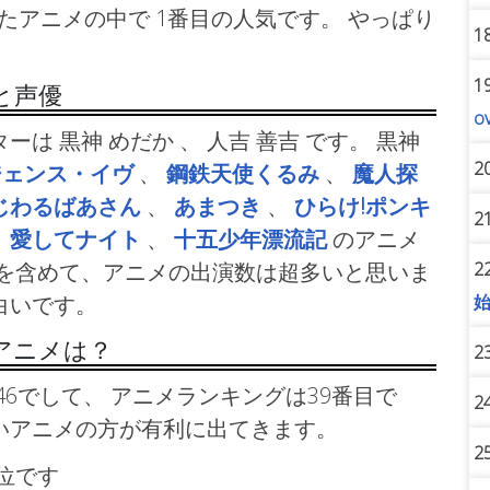
したアニメの中で 1番目の人気です。 やっぱり
1
1
と声優
o
は 黒神 めだか 、 人吉 善吉 です。 黒神
2
ジェンス・イヴ
、
鋼鉄天使くるみ
、
魔人探
じわるばあさん
、
あまつき
、
ひらけ!ポンキ
2
、
愛してナイト
、
十五少年漂流記
のアニメ
2
役を含めて、アニメの出演数は超多いと思いま
白いです。
アニメは？
2
6でして、 アニメランキングは39番目で
2
いアニメの方が有利に出てきます。
2
順位です