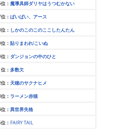
6位：
魔導具師ダリヤはうつむかない
7位：
ばいばい、アース
8位：
しかのこのこのここしたんたん
9位：
貼りまわれ!こいぬ
0位：
ダンジョンの中のひと
1位：
多数欠
2位：
天穂のサクナヒメ
3位：
ラーメン赤猫
4位：
異世界失格
5位：
FAIRY TAIL