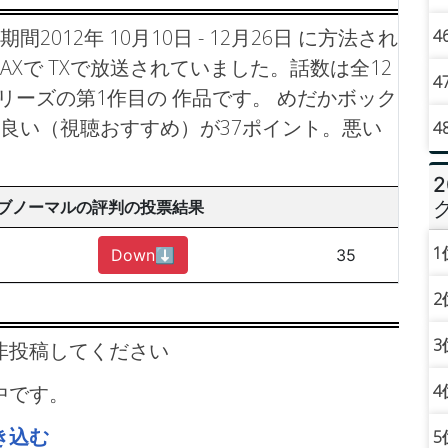
012年 10月10日 - 12月26日 に方法され
4
AXで TXで放送されていました。話数は全12
4
シリーズの第1作目の 作品です。
めだかボック
 良い（視聴おすすめ）が37ポイント。悪い
4
アブノーマルの評判の投票結果
1
Down⬇︎
35
2
3
非投稿してください
4
中です。
き込む
5