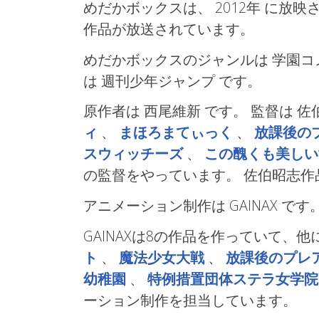
めだかボックスは、 2012年
に放映さ
作品が放送されています。
めだかボックスのジャンルは 学園
は 週刊少年ジャンプ
です。
原作者は 西尾維新 です。 監督は 
ィ
、
まほろまてぃっく
、
放課後の
スウィッチーズ
、
この醜くも美しい
の監督をやっています。 佐伯昭志
アニメーション制作は GAINAX
です
GAINAXは8の作品を作っていて、他
ト
、
魔法少女大戦
、
放課後のプレ
幼稚園
、
特例措置団体ステラ女学院
ーション制作を担当しています。