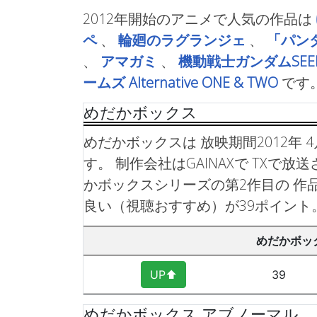
2012年開始のアニメで人気の作品は
ペ
、
輪廻のラグランジェ
、
「パン
、
アマガミ
、
機動戦士ガンダムSEE
ームズ Alternative ONE & TWO
です
めだかボックス
めだかボックスは 放映期間2012年 4
す。 制作会社はGAINAXで TXで
かボックスシリーズの第2作目の 作
良い（視聴おすすめ）が39ポイント
めだかボッ
UP⬆︎
39
めだかボックス アブノーマル