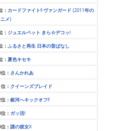
位：
カードファイト!! ヴァンガード (2011年の
ニメ)
位：
ジュエルペット きら☆デコッ!
位：
ふるさと再生 日本の昔ばなし
位：
夏色キセキ
0位：
さんかれあ
1位：
クイーンズブレイド
2位：
銀河へキックオフ!!
3位：
ガッ活!
4位：
謎の彼女X