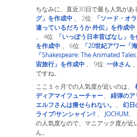
ちなみに、直近30日で最も人気があ
グ」を作成中
、
2位:
「ソード・オラ
違っているだろうか 外伝」を作成中
、
4位:
「いっぽう日本昔ばなし」を
を作成中
、
6位:
「20世紀アワー「
「Shakespeare: The Animated T
宙旅行」を作成中
、
9位:
一休さん
ですね。
ここ１ヶ月での人気度が近いのは、
ディアマイフューチャー
、
緋弾のア
エルフさんは痩せられない。
、
幻日の
ライブ!サンシャイン!!
、
JOCHUM
、
の人気度なので、マニアック度が近
ん。