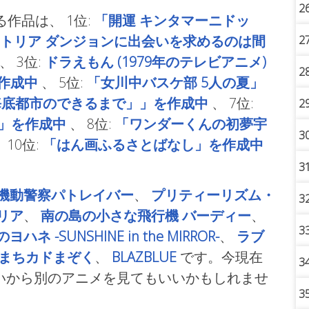
2
る作品は、
1位:
「開運 キンタマーニドッ
トリア ダンジョンに出会いを求めるのは間
2
、
3位:
ドラえもん (1979年のテレビアニメ)
2
作成中
、
5位:
「女川中バスケ部 5人の夏」
海底都市のできるまで」」を作成中
、
7位:
2
ales」を作成中
、
8位:
「ワンダーくんの初夢宇
3
、
10位:
「はん画ふるさとばなし」を作成中
3
機動警察パトレイバー
、
プリティーリズム・
3
リア
、
南の島の小さな飛行機 バーディー
、
3
ヨハネ -SUNSHINE in the MIRROR-
、
ラブ
まちカドまぞく
、
BLAZBLUE
です。今現在
3
いから別のアニメを見てもいいかもしれませ
3