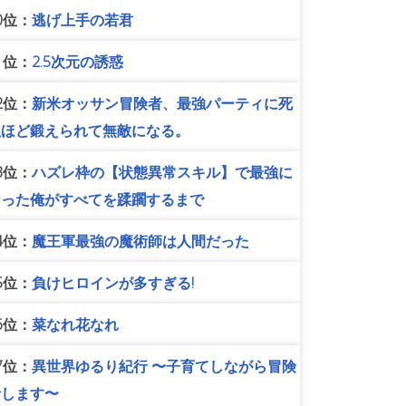
0位：
逃げ上手の若君
1位：
2.5次元の誘惑
2位：
新米オッサン冒険者、最強パーティに死
ぬほど鍛えられて無敵になる。
3位：
ハズレ枠の【状態異常スキル】で最強に
なった俺がすべてを蹂躙するまで
4位：
魔王軍最強の魔術師は人間だった
5位：
負けヒロインが多すぎる!
6位：
菜なれ花なれ
7位：
異世界ゆるり紀行 〜子育てしながら冒険
者します〜