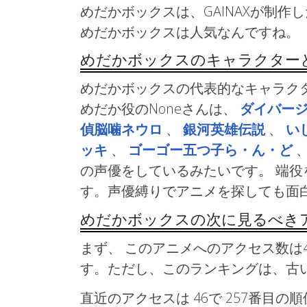
めだかボックスは、GAINAXが制作
めだかボックスは人気なんですね。
めだかボックスのキャラクター
めだかボックスの代表的なキャラクター
めだか役のNoneさんは、
ダイバー
偵脳噛ネウロ
、
銀河英雄伝説
、
い
ッキ
、
ゴーゴー五つ子ら・ん・ど
の声優をしているみたいです。 端
す。声優縛りでアニメを探しても面
めだかボックスの次に見るべき
まず、 このアニメへのアクセス数は4
す。ただし、このランキングは、古
直近のアクセスは 46で
257番目の