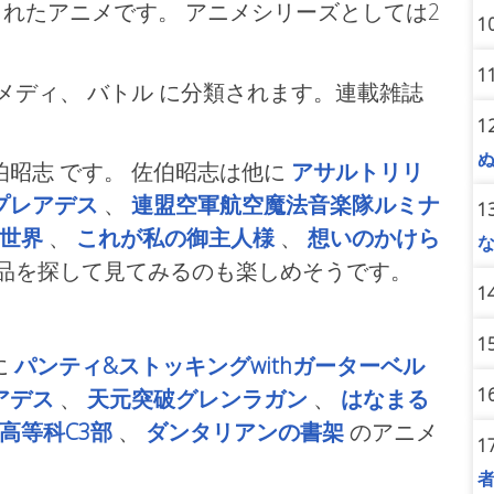
れたアニメです。 アニメシリーズとしては2
1
1
コメディ、
バトル
に分類されます。連載雑誌
1
佐伯昭志
です。 佐伯昭志は他に
アサルトリリ
プレアデス
、
連盟空軍航空魔法音楽隊ルミナ
1
世界
、
これが私の御主人様
、
想いのかけら
作品を探して見てみるのも楽しめそうです。
1
。
1
に
パンティ&ストッキングwithガーターベル
1
アデス
、
天元突破グレンラガン
、
はなまる
高等科C3部
、
ダンタリアンの書架
のアニメ
1