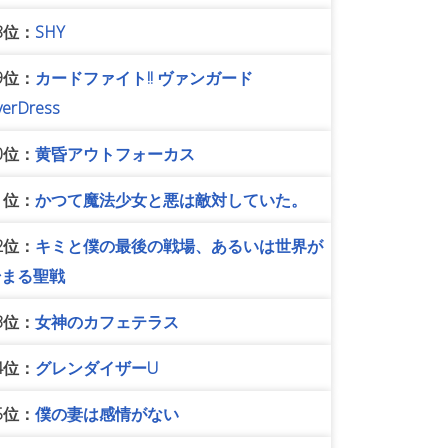
8位：
SHY
9位：
カードファイト!! ヴァンガード
verDress
0位：
黄昏アウトフォーカス
1位：
かつて魔法少女と悪は敵対していた。
2位：
キミと僕の最後の戦場、あるいは世界が
始まる聖戦
3位：
女神のカフェテラス
4位：
グレンダイザーU
5位：
僕の妻は感情がない