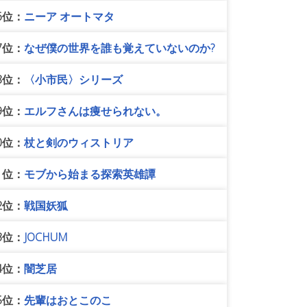
6位：
ニーア オートマタ
7位：
なぜ僕の世界を誰も覚えていないのか?
8位：
〈小市民〉シリーズ
9位：
エルフさんは痩せられない。
0位：
杖と剣のウィストリア
1位：
モブから始まる探索英雄譚
2位：
戦国妖狐
3位：
JOCHUM
4位：
闇芝居
5位：
先輩はおとこのこ