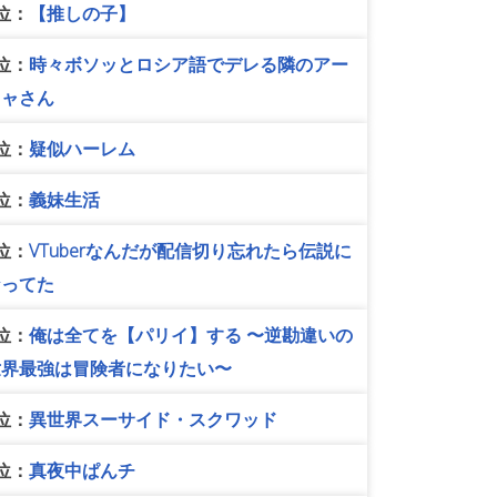
位：
【推しの子】
位：
時々ボソッとロシア語でデレる隣のアー
リャさん
位：
疑似ハーレム
位：
義妹生活
位：
VTuberなんだが配信切り忘れたら伝説に
なってた
位：
俺は全てを【パリイ】する 〜逆勘違いの
世界最強は冒険者になりたい〜
位：
異世界スーサイド・スクワッド
位：
真夜中ぱんチ