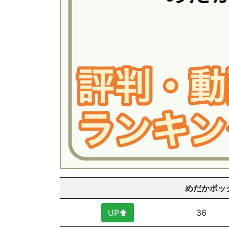
めだかボッ
UP⬆︎
36