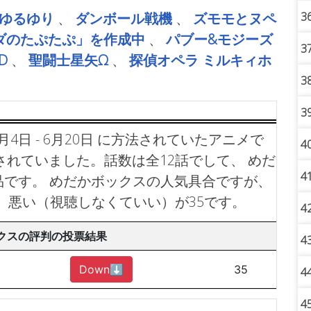
3
ゆるゆり
、
ダンボール戦機
、
ズモモとヌペ
ダのたぷたぷ」を作成中
、
パブー&モジーズ
3
D
、
聖闘士星矢Ω
、
探偵オペラ ミルキィホ
。
3
3
月4日 - 6月20日 に方法されていたアニメで
4
放送されていました。話数は全12話でして、 めだ
4
品です。
めだかボックスの人気具合ですが、
。悪い（視聴しなくていい）が35です。
4
クスの評判の投票結果
4
Down⬇︎
35
4
4