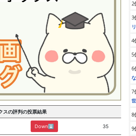
2
3
4
5
6
7
クスの評判の投票結果
8
Down⬇︎
35
9