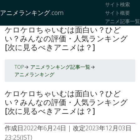
サイト検索
アニメランキング.com
サイト概要
アニメ記事一覧
ケロケロちゃいむは面白い？ひど
い？みんなの評価・人気ランキング
[次に見るべきアニメは？]
TOP
アニメランキング記事一覧
->
->
アニメランキング
ケロケロちゃいむは面白い？ひど
い？みんなの評価・人気ランキング
[次に見るべきアニメは？]
作成日
2022年6月24日
| 改定
2023年12月03日
23:25(JST)