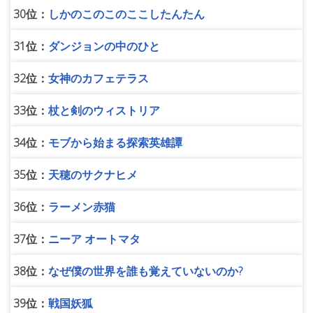
30位：
しかのこのこのここしたんたん
31位：
ダンジョンの中のひと
32位：
女神のカフェテラス
33位：
杖と剣のウィストリア
34位：
モブから始まる探索英雄譚
35位：
天穂のサクナヒメ
36位：
ラーメン赤猫
37位：
ニーア オートマタ
38位：
なぜ僕の世界を誰も覚えていないのか?
39位：
戦国妖狐