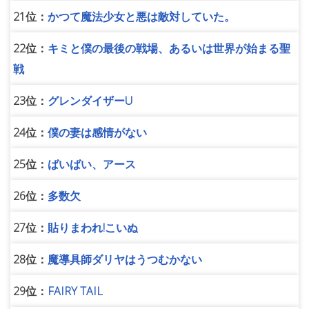
21位：
かつて魔法少女と悪は敵対していた。
22位：
キミと僕の最後の戦場、あるいは世界が始まる聖
戦
23位：
グレンダイザーU
24位：
僕の妻は感情がない
25位：
ばいばい、アース
26位：
多数欠
27位：
貼りまわれ!こいぬ
28位：
魔導具師ダリヤはうつむかない
29位：
FAIRY TAIL