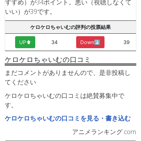
すすめ）が34ポイント。悪い（視聴しなくて
いい）が39です。
ケロケロちゃいむの評判の投票結果
UP⬆︎
34
Down⬇︎
39
ケロケロちゃいむの口コミ
まだコメントがありませんので、是非投稿し
てください
ケロケロちゃいむの口コミは絶賛募集中で
す。
ケロケロちゃいむの口コミを見る・書き込む
アニメランキング.com