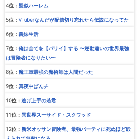
4位：
疑似ハーレム
5位：
VTuberなんだが配信切り忘れたら伝説になってた
6位：
義妹生活
7位：
俺は全てを【パリイ】する 〜逆勘違いの世界最強
は冒険者になりたい〜
8位：
魔王軍最強の魔術師は人間だった
9位：
真夜中ぱんチ
10位：
逃げ上手の若君
11位：
異世界スーサイド・スクワッド
12位：
新米オッサン冒険者、最強パーティに死ぬほど鍛
えられて無敵になる。