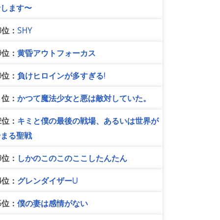
者します〜
8位：
SHY
9位：
黄昏アウトフォーカス
0位：
負けヒロインが多すぎる!
1位：
かつて魔法少女と悪は敵対していた。
2位：
キミと僕の最後の戦場、あるいは世界が
始まる聖戦
3位：
しかのこのこのここしたんたん
4位：
グレンダイザーU
5位：
僕の妻は感情がない