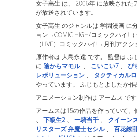
女子高生 は、 2006年
に放映された
が放送されています。
女子高生 のジャンルは 学園漫画
に分
ョン→COMIC HIGH/コミックハイ!
（LIVE）コミックハイ!→月刊アクショ
原作者は 大島永遠 です。 監督は 
に
陰からマモル!
、
こいこい7
、
ぴ
レボリューション
、
タクティカルロ
やっています。 ふじもとよしたか
アニメーション制作は アームス
です
アームスは15の作品を作っていて、
、
下級生2
、
一騎当千
、
クイーン
リスターズ 弁魔士セシル
、
百花繚乱 S