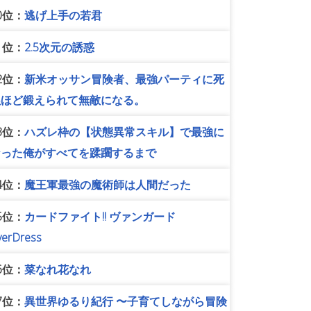
0位：
逃げ上手の若君
1位：
2.5次元の誘惑
2位：
新米オッサン冒険者、最強パーティに死
ぬほど鍛えられて無敵になる。
3位：
ハズレ枠の【状態異常スキル】で最強に
なった俺がすべてを蹂躙するまで
4位：
魔王軍最強の魔術師は人間だった
5位：
カードファイト!! ヴァンガード
verDress
6位：
菜なれ花なれ
7位：
異世界ゆるり紀行 〜子育てしながら冒険