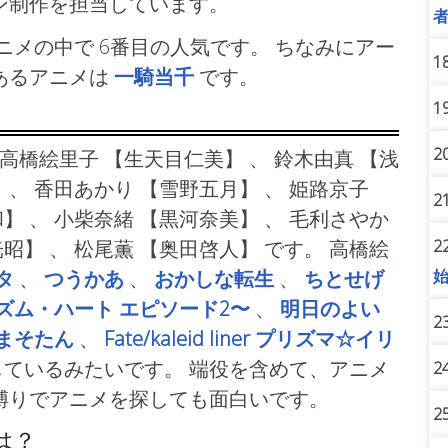
ン制作を担当しています。
ニメの中で 6番目の人気です。 ちなみにアー
1
あるアニメは
一騎当千
です。
1
2
 高橋絵里子
【生天目仁美】 、 鈴木由真
【浅
 、 香田あかり
【雪野五月】 、 姫路京子
2
】 、 小柴奈緒
【黒河奈美】 、 毛利さやか
2
昭】 、 松尾薫
【奥田啓人】 です。 高橋絵
タ
、
つうかあ
、
おかしな転生
、
ちとせげ
ズム・ハート エピソード2〜
、
明日のよい
2
まそたん
、
Fate/kaleid liner プリズマ☆イリ
ているみたいです。 端役を含めて、アニメ
2
縛りでアニメを探しても面白いです。
2
は？