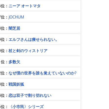
6位：
ニーア オートマタ
7位：
JOCHUM
8位：
闇芝居
9位：
エルフさんは痩せられない。
0位：
杖と剣のウィストリア
1位：
多数欠
2位：
なぜ僕の世界を誰も覚えていないのか?
3位：
戦国妖狐
4位：
恋は双子で割り切れない
5位：
〈小市民〉シリーズ