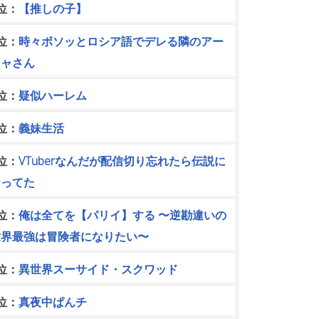
位：
【推しの子】
位：
時々ボソッとロシア語でデレる隣のアー
リャさん
位：
疑似ハーレム
位：
義妹生活
位：
VTuberなんだが配信切り忘れたら伝説に
なってた
位：
俺は全てを【パリイ】する 〜逆勘違いの
世界最強は冒険者になりたい〜
位：
異世界スーサイド・スクワッド
位：
真夜中ぱんチ