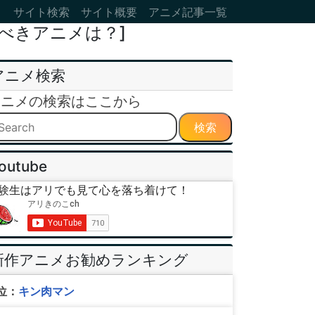
サイト検索
サイト概要
アニメ記事一覧
べきアニメは？]
アニメ検索
アニメの検索はここから
検索
outube
験生はアリでも見て心を落ち着けて！
新作アニメお勧めランキング
位：
キン肉マン