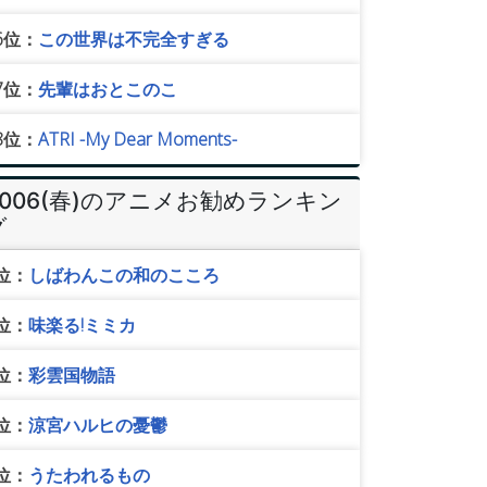
6位：
この世界は不完全すぎる
7位：
先輩はおとこのこ
8位：
ATRI -My Dear Moments-
2006(春)のアニメお勧めランキン
グ
位：
しばわんこの和のこころ
位：
味楽る!ミミカ
位：
彩雲国物語
位：
涼宮ハルヒの憂鬱
位：
うたわれるもの