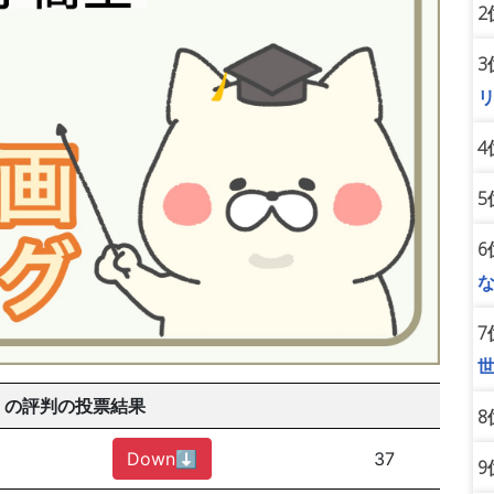
2
3
4
5
6
7
 の評判の投票結果
8
Down⬇︎
37
9