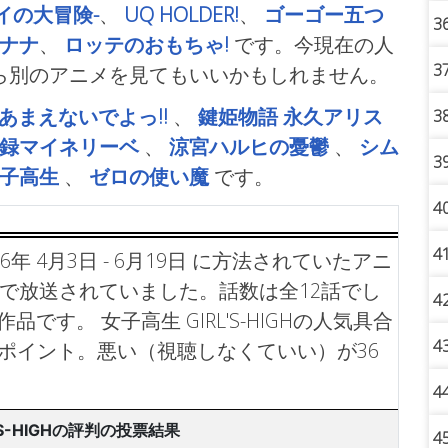
-ダイの大冒険-
、
UQ HOLDER!
、
ゴーゴー五つ
3
ナナ
、
ロッテのおもちゃ!
です。今現在の人
3
ら別のアニメを見てもいいかもしれません。
あまえないでよっ!!
、
鍵姫物語 永久アリス
3
録マイネリーベ
、
涼宮ハルヒの憂鬱
、
シム
3
女子高生
、
ゼロの使い魔
です。
4
4
006年 4月3日 - 6月19日 に方法されていたアニ
Fで放送されていました。話数は全12話でし
4
 作品です。
女子高生 GIRL'S-HIGHの人気具合
4
6ポイント。悪い（視聴しなくていい）が36
4
'S-HIGHの評判の投票結果
4