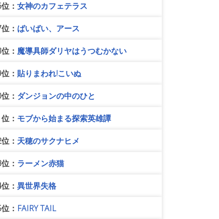
6位：
女神のカフェテラス
7位：
ばいばい、アース
8位：
魔導具師ダリヤはうつむかない
9位：
貼りまわれ!こいぬ
0位：
ダンジョンの中のひと
1位：
モブから始まる探索英雄譚
2位：
天穂のサクナヒメ
3位：
ラーメン赤猫
4位：
異世界失格
5位：
FAIRY TAIL