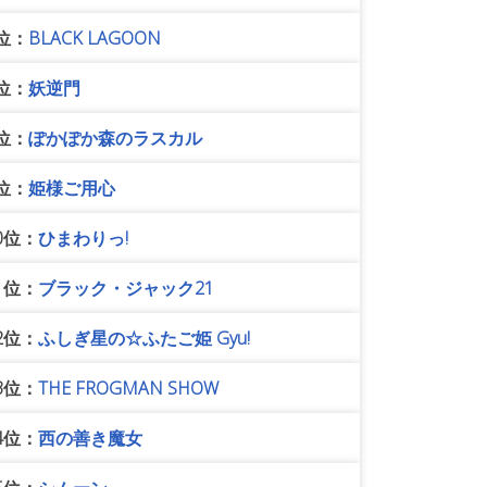
位：
BLACK LAGOON
位：
妖逆門
位：
ぽかぽか森のラスカル
位：
姫様ご用心
0位：
ひまわりっ!
1位：
ブラック・ジャック21
2位：
ふしぎ星の☆ふたご姫 Gyu!
3位：
THE FROGMAN SHOW
4位：
西の善き魔女