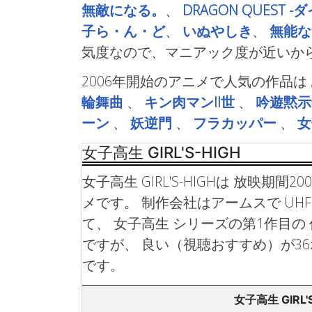
無敵になる。
、
DRAGON QUEST 
子ら・ん・ど
、
いぬやしき
、
無能な
気度なので、マニアック度が近いか
2006年開始のアニメで人気の作品は
輪舞曲
、
キン肉マンII世
、
吟遊黙示
ーン
、
妖逆門
、
フラカッパー
、
女子高生 GIRL'S-HIGH
女子高生 GIRL'S-HIGHは 放映期間2
メです。 制作会社はアームスで UH
て、 女子高生 シリーズの第1作目の
ですが、 良い（視聴おすすめ）が3
です。
女子高生 GIRL