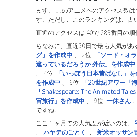
まず、 このアニメへのアクセス数は4
す。ただし、このランキングは、古
直近のアクセスは 40で
289番目の
ちなみに、直近30日で最も人気があ
グ」を作成中
、
2位:
「ソード・オラ
違っているだろうか 外伝」を作成中
、
4位:
「いっぽう日本昔ばなし」を
を作成中
、
6位:
「20世紀アワー「
「Shakespeare: The Animated T
宙旅行」を作成中
、
9位:
一休さん
ですね。
ここ１ヶ月での人気度が近いのは、
、
ハヤテのごとく!
、
新米オッサン