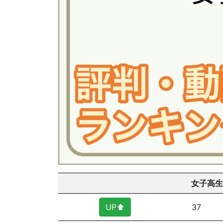
女子高生
UP⬆︎
37