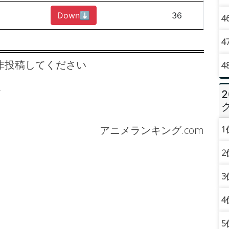
Down⬇︎
36
4
4
非投稿してください
4
。
アニメランキング.com
1
2
3
4
5