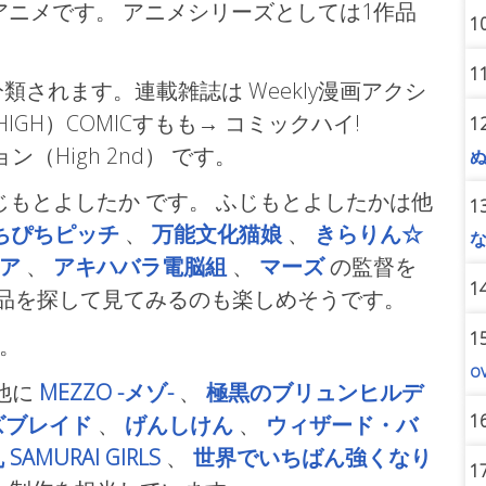
アニメです。 アニメシリーズとしては1作品
1
1
類されます。連載雑誌は Weekly漫画アクシ
（HIGH）COMICすもも→ コミックハイ!
1
ン（High 2nd）
です。
ふじもとよしたか
です。 ふじもとよしたかは他
1
ちぴちピッチ
、
万能文化猫娘
、
きらりん☆
ア
、
アキハバラ電脳組
、
マーズ
の監督を
1
作品を探して見てみるのも楽しめそうです。
1
。
o
他に
MEZZO -メゾ-
、
極黒のブリュンヒルデ
1
ズブレイド
、
げんしけん
、
ウィザード・バ
AMURAI GIRLS
、
世界でいちばん強くなり
1