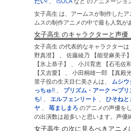
たい!
、
ISUCA
など
のアニメーショ
女子高生 は、アームスが制作したア
ムスの制作アニメの中で最も人気が
女子高生 のキャラクターと声優
女子高生 の代表的なキャラクターは
野真澄】 、 佐藤綾乃
【能登麻美子】
【氷上恭子】 、 小川育恵
【石毛佐和
【又吉愛】 、 小田桐雄一郎
【真殿光
里子役の生天目仁美さんは、
ムシウ
っちゅ!!
、
プリズム・アーク 〜プリ
ち!
、
エルフェンリート
、
ひそねと
ヤ
、
苺ましまろ
のアニメの声優をし
の出演数は超多いと思います。声優
女子高生 の次に見るべきアニメ