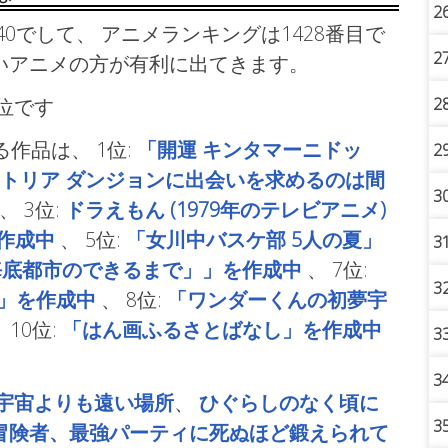
2
0でして、 アニメランキングは1428番目で
2
いアニメの方が有利に出てきます。
順位です
2
る作品は、
1位:
「開運 キンタマーニドッ
2
トリア ダンジョンに出会いを求めるのは間
3
、
3位:
ドラえもん (1979年のテレビアニメ)
作成中
、
5位:
「女川中バスケ部 5人の夏」
3
海底都市のできるまで」」を作成中
、
7位:
3
ales」を作成中
、
8位:
「ワンダーくんの初夢宇
、
10位:
「はん画ふるさとばなし」を作成中
3
3
宇宙よりも遠い場所
、
ひぐらしのなく頃に
3
冒険者、最強パーティに死ぬほど鍛えられて