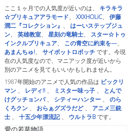
ここ１ヶ月での人気度が近いのは、
キラキラ
☆プリキュアアラモード
、
XXXHOLiC
、
伊藤
潤二『コレクション』
、
はーいステップジュ
ン
、
英雄教室
、
星刻の竜騎士
、
スター☆トゥ
インクルプリキュア
、
この青空に約束を—
、
あまんちゅ!
、
サイボットロボッチ
です。今現
在の人気度なので、マニアック度が近いから
別のアニメを見てもいいかもしれません。
1987年開始のアニメで人気の作品は
ビックリ
マン
、
レディ!!
、
ミスター味っ子
、
とんで
けグッチョンパ
、
シティーハンター
、
のら
くろクン
、
おらぁグズラだど
、
アニメ三銃
士
、
十五少年漂流記
、
ウルトラB
です。
愛の若草物語