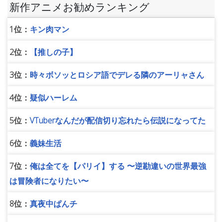
新作アニメお勧めランキング
1位：
キン肉マン
2位：
【推しの子】
3位：
時々ボソッとロシア語でデレる隣のアーリャさん
4位：
疑似ハーレム
5位：
VTuberなんだが配信切り忘れたら伝説になってた
6位：
義妹生活
7位：
俺は全てを【パリイ】する 〜逆勘違いの世界最強
は冒険者になりたい〜
8位：
真夜中ぱんチ