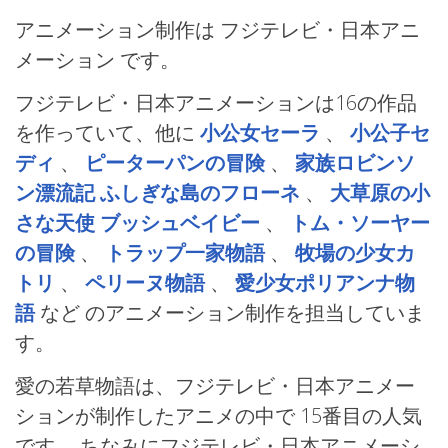
アニメーション制作は フジテレビ・日本アニ
メーション
です。
フジテレビ・日本アニメーションは16の作品
を作っていて、他に
小公女セーラ
、
小公子セ
ディ
、
ピーターパンの冒険
、
家族ロビンソ
ン漂流記 ふしぎな島のフローネ
、
大草原の小
さな天使 ブッシュベイビー
、
トム・ソーヤー
の冒険
、
トラップ一家物語
、
牧場の少女カ
トリ
、
ペリーヌ物語
、
愛少女ポリアンナ物
語
など
のアニメーション制作を担当していま
す。
愛の若草物語は、フジテレビ・日本アニメー
ションが制作したアニメの中で 15番目の人気
です。 ちなみにフジテレビ・日本アニメーシ