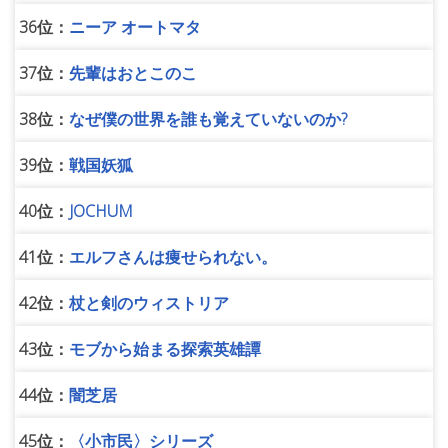
36位：
ニーア オートマタ
37位：
先輩はおとこのこ
38位：
なぜ僕の世界を誰も覚えていないのか?
39位：
戦国妖狐
40位：
JOCHUM
41位：
エルフさんは痩せられない。
42位：
杖と剣のウィストリア
43位：
モブから始まる探索英雄譚
44位：
闇芝居
45位：
〈小市民〉シリーズ