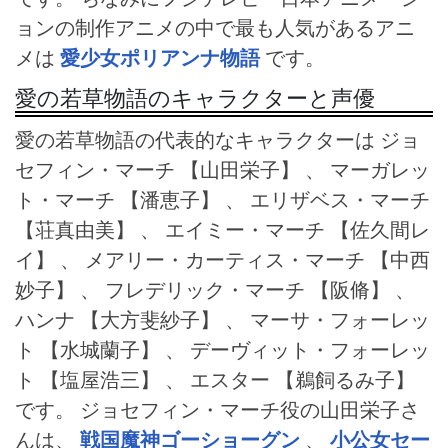
ョンの制作アニメの中で最も人気があるアニ
メは
愛少女ポリアンナ物語
です。
愛の若草物語のキャラクターと声優
愛の若草物語の代表的なキャラクターは ジョ
セフィン・マーチ
【山田栄子】 、 マーガレッ
ト・マーチ
【潘恵子】 、 エリザベス・マーチ
【荘真由美】 、 エイミー・マーチ
【佐久間レ
イ】 、 メアリー・カーティス・マーチ
【中西
妙子】 、 フレデリック・マーチ
【阪脩】 、
ハンナ
【大方斐紗子】 、 マーサ・フォーレッ
ト
【水城蘭子】 、 デーヴィット・フォーレッ
ト
【塩屋浩三】 、 エスター
【鵜飼るみ子】
です。 ジョセフィン・マーチ役の山田栄子さ
んは、
戦国魔神ゴーショーグン
、
小公女セー