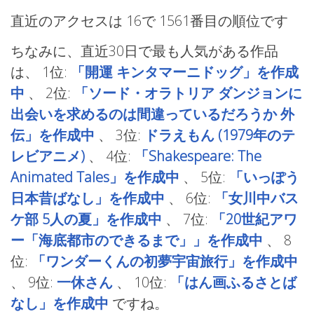
直近のアクセスは 16で
1561番目の順位です
ちなみに、直近30日で最も人気がある作品
は、
1位:
「開運 キンタマーニドッグ」を作成
中
、
2位:
「ソード・オラトリア ダンジョンに
出会いを求めるのは間違っているだろうか 外
伝」を作成中
、
3位:
ドラえもん (1979年のテ
レビアニメ)
、
4位:
「Shakespeare: The
Animated Tales」を作成中
、
5位:
「いっぽう
日本昔ばなし」を作成中
、
6位:
「女川中バス
ケ部 5人の夏」を作成中
、
7位:
「20世紀アワ
ー「海底都市のできるまで」」を作成中
、
8
位:
「ワンダーくんの初夢宇宙旅行」を作成中
、
9位:
一休さん
、
10位:
「はん画ふるさとば
なし」を作成中
ですね。