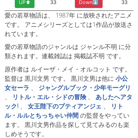
UP⬆︎
33
Down⬇︎
33
愛の若草物語は、 1987年
に放映されたアニメ
です。 アニメシリーズとしては1作品が放送さ
れています。
愛の若草物語のジャンルは ジャンル不明
に分
類されます。連載雑誌は 掲載誌不明
です。
原作者は ルイーザ・メイ・オルコット です。
監督は 黒川文男
です。 黒川文男は他に
小公
女セーラ
、
ジャングルブック・少年モーグリ
、
リトル・エル・シドの冒険
、
あしたへアタ
ック!
、
女王陛下のプティアンジェ
、
リト
ル・ルルとちっちゃい仲間
の監督をやってい
ます。 黒川文男作品を探して見てみるのも楽
しめそうです。