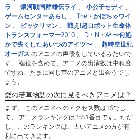
ラ
、
銀河戦国群雄伝ライ
、
小公子セディ
、
ゲームセンターあらし
、
The・かぼちゃワイ
ン
、
ビックリマン
、
戦え!超ロボット生命体
トランスフォーマー2010
、
D・N・A² 〜何処
かで失くしたあいつのアイツ〜
、
超時空世紀
オーガス
のアニメの声優をしているみたいで
す。 端役を含めて、アニメの出演数は中程度
ですね。たまに同じ声のアニメと出会うでし
ょう。
愛の若草物語の次に見るべきアニメは？
まず、 このアニメへのアクセス数は16でし
て、 アニメランキングは2851番目です。ただ
し、このランキングは、古いアニメの方が有
利に出てきます。