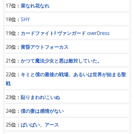
17位：
菜なれ花なれ
18位：
SHY
19位：
カードファイト!! ヴァンガード overDress
20位：
黄昏アウトフォーカス
21位：
かつて魔法少女と悪は敵対していた。
22位：
キミと僕の最後の戦場、あるいは世界が始まる聖
戦
23位：
貼りまわれ!こいぬ
24位：
僕の妻は感情がない
25位：
ばいばい、アース