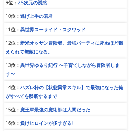
9位：
2.5次元の誘惑
10位：
逃げ上手の若君
11位：
異世界スーサイド・スクワッド
12位：
新米オッサン冒険者、最強パーティに死ぬほど鍛
えられて無敵になる。
13位：
異世界ゆるり紀行 〜子育てしながら冒険者しま
す〜
14位：
ハズレ枠の【状態異常スキル】で最強になった俺
がすべてを蹂躙するまで
15位：
魔王軍最強の魔術師は人間だった
16位：
負けヒロインが多すぎる!