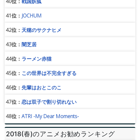
40位：
戦国妖狐
41位：
JOCHUM
42位：
天穂のサクナヒメ
43位：
闇芝居
44位：
ラーメン赤猫
45位：
この世界は不完全すぎる
46位：
先輩はおとこのこ
47位：
恋は双子で割り切れない
48位：
ATRI -My Dear Moments-
2018(春)のアニメお勧めランキング