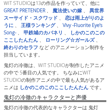
WIT STUDIOは13の作品を作っていて、他に
GREAT PRETENDER
、
魔法使いの嫁
、
異世界
スーサイド・スクワッド
、
恋は雨上がりのよ
うに
、
王様ランキング
、
Vivy -Fluorite Eye's
Song-
、
甲鉄城のカバネリ
、
しかのこのこの
ここしたんたん
、
ローリング☆ガールズ
、
終わりのセラフ
など
のアニメーション制作を
担当しています。
鬼灯の冷徹は、WIT STUDIOが制作したアニメ
の中で 5番目の人気です。 ちなみにWIT
STUDIOの制作アニメの中で最も人気があるア
ニメは
しかのこのこのここしたんたん
です。
鬼灯の冷徹のキャラクターと声優
鬼灯の冷徹の代表的なキャラクターは 鬼灯