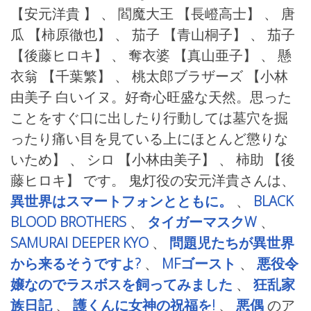
【安元洋貴 】 、 閻魔大王
【長嶝高士】 、 唐
瓜
【柿原徹也】 、 茄子
【青山桐子】 、 茄子
【後藤ヒロキ】 、 奪衣婆
【真山亜子】 、 懸
衣翁
【千葉繁】 、 桃太郎ブラザーズ
【小林
由美子 白いイヌ。好奇心旺盛な天然。思った
ことをすぐ口に出したり行動しては墓穴を掘
ったり痛い目を見ている上にほとんど懲りな
いため】 、 シロ
【小林由美子】 、 柿助
【後
藤ヒロキ】 です。 鬼灯役の安元洋貴さんは、
異世界はスマートフォンとともに。
、
BLACK
BLOOD BROTHERS
、
タイガーマスクW
、
SAMURAI DEEPER KYO
、
問題児たちが異世界
から来るそうですよ?
、
MFゴースト
、
悪役令
嬢なのでラスボスを飼ってみました
、
狂乱家
族日記
、
護くんに女神の祝福を!
、
悪偶
のア