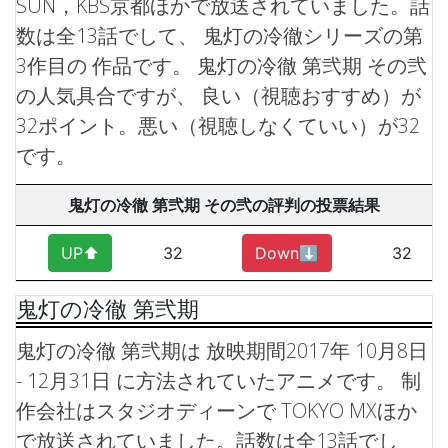
SUN，KBS京都ほかで放送されていました。話
数は全13話でして、 鬼灯の冷徹シリーズの第
3作目の 作品です。
鬼灯の冷徹 第弐期 その弐
の人気具合ですが、 良い（視聴おすすめ）が
32ポイント。悪い（視聴しなくていい）が32
です。
鬼灯の冷徹 第弐期 その弐の評判の投票結果
UP⬆︎
32
Down⬇︎
32
鬼灯の冷徹 第弐期
鬼灯の冷徹 第弐期は 放映期間2017年 10月8日
- 12月31日 に方法されていたアニメです。 制
作会社はスタジオディーンで TOKYO MXほか
で放送されていました。話数は全13話でし