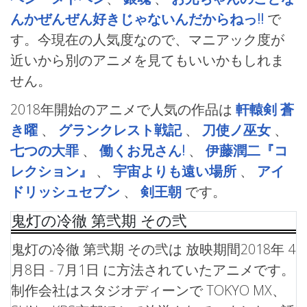
んかぜんぜん好きじゃないんだからねっ!!
で
す。今現在の人気度なので、マニアック度が
近いから別のアニメを見てもいいかもしれま
せん。
2018年開始のアニメで人気の作品は
軒轅剣 蒼
き曜
、
グランクレスト戦記
、
刀使ノ巫女
、
七つの大罪
、
働くお兄さん!
、
伊藤潤二『コ
レクション』
、
宇宙よりも遠い場所
、
アイ
ドリッシュセブン
、
剣王朝
です。
鬼灯の冷徹 第弐期 その弐
鬼灯の冷徹 第弐期 その弐は 放映期間2018年 4
月8日 - 7月1日 に方法されていたアニメです。
制作会社はスタジオディーンで TOKYO MX、