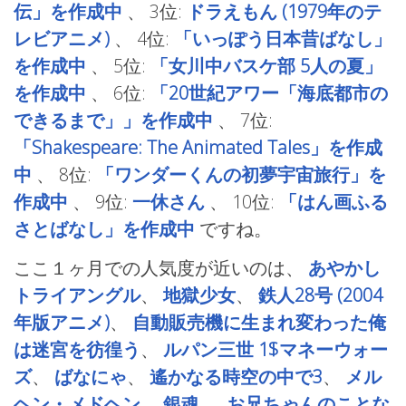
伝」を作成中
、
3位:
ドラえもん (1979年のテ
レビアニメ)
、
4位:
「いっぽう日本昔ばなし」
を作成中
、
5位:
「女川中バスケ部 5人の夏」
を作成中
、
6位:
「20世紀アワー「海底都市の
できるまで」」を作成中
、
7位:
「Shakespeare: The Animated Tales」を作成
中
、
8位:
「ワンダーくんの初夢宇宙旅行」を
作成中
、
9位:
一休さん
、
10位:
「はん画ふる
さとばなし」を作成中
ですね。
ここ１ヶ月での人気度が近いのは、
あやかし
トライアングル
、
地獄少女
、
鉄人28号 (2004
年版アニメ)
、
自動販売機に生まれ変わった俺
は迷宮を彷徨う
、
ルパン三世 1$マネーウォー
ズ
、
ばなにゃ
、
遙かなる時空の中で3
、
メル
ヘン・メドヘン
、
銀魂
、
お兄ちゃんのことな