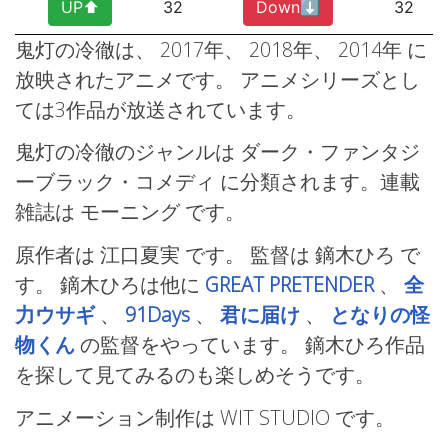
UP⬆︎
32
Down⬇︎
32
鬼灯の冷徹は、 2017年、
2018年、
2014年
に
放映されたアニメです。 アニメシリーズとし
ては3作品が放送されています。
鬼灯の冷徹のジャンルは ダーク・ファンタジ
ーブラック・コメディ
に分類されます。連載
雑誌は モーニング
です。
原作者は 江口夏実 です。 監督は 鏑木ひろ
で
す。 鏑木ひろは他に
GREAT PRETENDER
、
全
力ウサギ
、
91Days
、
君に届け
、
となりの怪
物くん
の監督をやっています。 鏑木ひろ作品
を探して見てみるのも楽しめそうです。
アニメーション制作は WIT STUDIO
です。