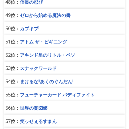
48位：
信長の忍び
49位：
ゼロから始める魔法の書
50位：
カブキブ!
51位：
アトム ザ・ビギニング
52位：
アキンド星のリトル・ペソ
53位：
スナックワールド
54位：
まけるな!!あくのぐんだん!
55位：
フューチャーカード バディファイト
56位：
世界の闇図鑑
57位：
笑ゥせぇるすまん