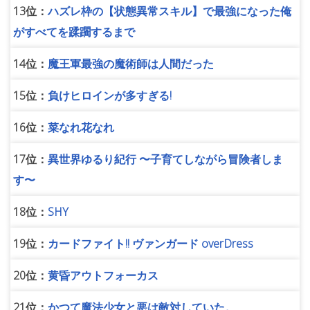
13位：
ハズレ枠の【状態異常スキル】で最強になった俺
がすべてを蹂躙するまで
14位：
魔王軍最強の魔術師は人間だった
15位：
負けヒロインが多すぎる!
16位：
菜なれ花なれ
17位：
異世界ゆるり紀行 〜子育てしながら冒険者しま
す〜
18位：
SHY
19位：
カードファイト!! ヴァンガード overDress
20位：
黄昏アウトフォーカス
21位：
かつて魔法少女と悪は敵対していた。