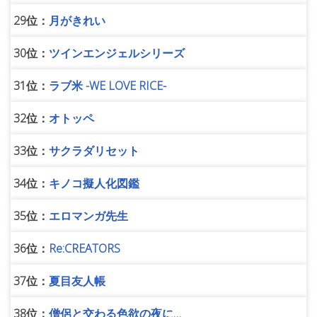
29位：
月がきれい
30位：
ツインエンジェルシリーズ
31位：
ラブ米 -WE LOVE RICE-
32位：
オトッペ
33位：
サクラダリセット
34位：
キノコ擬人化図鑑
35位：
エロマンガ先生
36位：
Re:CREATORS
37位：
夏目友人帳
38位：
僧侶と交わる色欲の夜に…